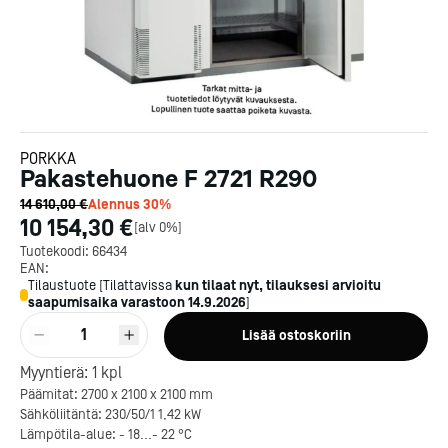
PORKKA
Pakastehuone F 2721 R290
14 610,00 €
Alennus
30
%
10 154,30 €
[
alv 0%
]
Tuotekoodi:
66434
EAN:
Tilaustuote
[
Tilattavissa
kun tilaat nyt, tilauksesi arvioitu
saapumisaika varastoon
14.9.2026
]
1
Lisää ostoskoriin
Myyntierä:
1
kpl
Päämitat: 2700 x 2100 x 2100 mm
Sähköliitäntä: 230/50/1 1,42 kW
Lämpötila-alue: - 18...- 22 °C