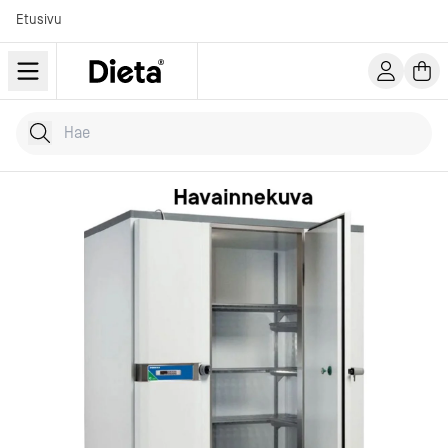
Etusivu
Hae tuotteita
Kirjoita hakusana...