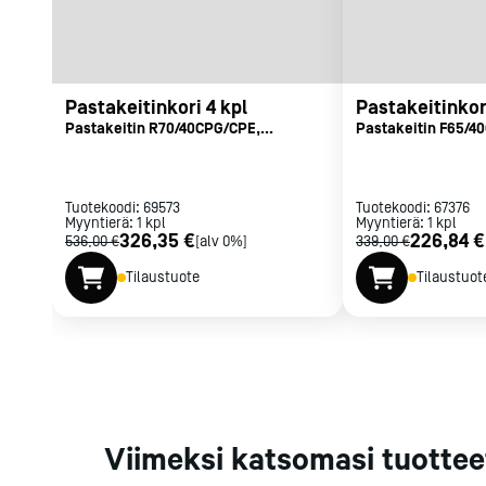
Parilat ja
rasvakeitti
Rasvakeittime
Parilat
Pastakeitinkori 4 kpl
Pastakeitinkor
Kierrätys
Pastakeitin R70/40CPG/CPE,
Pastakeitin F65/4
R70/80CPG/CPE
Tuotekoodi:
69573
Tuotekoodi:
67376
Kaikki
laitteet
Tilaa uutiski
Myyntierä:
1
kpl
Myyntierä:
1
kpl
326,35 €
226,84 €
536,00 €
[alv 0%]
339,00 €
Tilaustuote
Tilaustuot
Viimeksi katsomasi tuottee