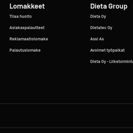
Lomakkeet
Dieta Group
Tilaa huolto
Dieta Oy
Asiakaspalautteet
Dietatec Oy
Reklamaatiolomake
Assi As
Palautuslomake
Avoimet työpaikat
Dieta Oy - Liiketoimin