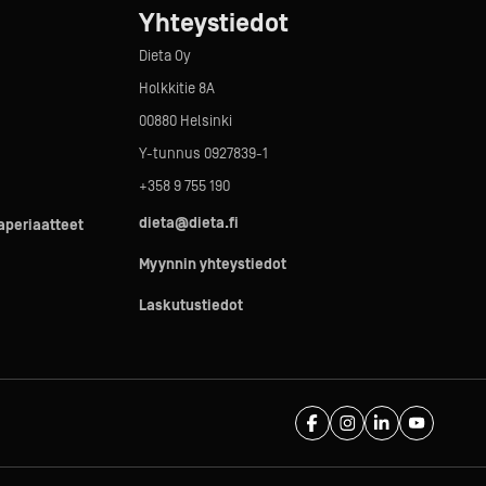
Yhteystiedot
Dieta Oy
Holkkitie 8A
00880 Helsinki
Y-tunnus 0927839-1
+358 9 755 190
dieta@dieta.fi
taperiaatteet
Myynnin yhteystiedot
Laskutustiedot