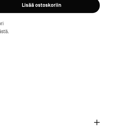
Lisää ostoskoriin
ri
stä.
a-