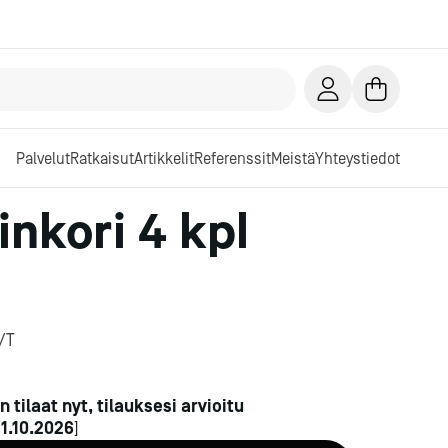
Palvelut
Ratkaisut
Artikkelit
Referenssit
Meistä
Yhteystiedot
inkori 4 kpl
/T
n tilaat nyt, tilauksesi arvioitu
n
1.10.2026
]