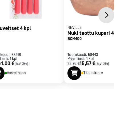
uveitset 4 kpl
NEVILLE
Muki taottu kupari 40 cl
9
BCM400
ekoodi:
65918
Tuotekoodi:
58443
tierä:
1
kpl
Myyntierä:
1
kpl
1,00 €
15,57 €
€
[alv 0%]
22,93 €
[alv 0%]
Varastossa
Tilaustuote