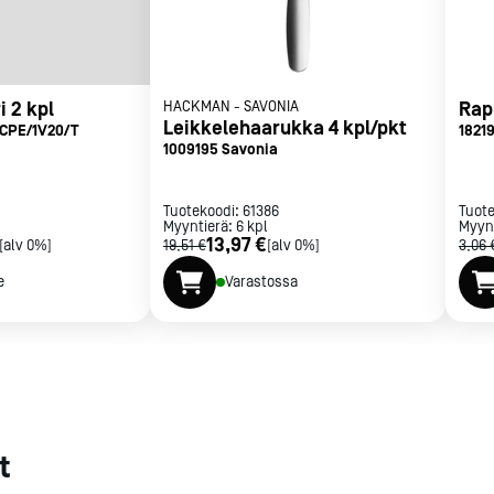
met
t
i 2 kpl
HACKMAN
-
SAVONIA
Rap
Leikkelehaarukka 4 kpl/pkt
0CPE/1V20/T
1821
1009195 Savonia
Tuotekoodi:
61386
Tuot
rje
Liity Vip-asiakkaaksi
Myyntierä:
6
kpl
Myyn
13,97 €
[alv 0%]
19,51 €
[alv 0%]
3,06 
e
Varastossa
t