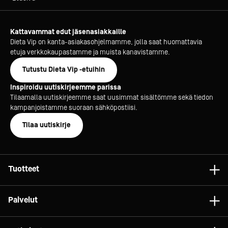
Kattavammat edut jäsenasiakkaille
Dieta Vip on kanta-asiakasohjelmamme, jolla saat huomattavia
etuja verkkokaupastamme ja muista kanavistamme.
Tutustu Dieta Vip -etuihin
Inspiroidu uutiskirjeemme parissa
Tilaamalla uutiskirjeemme saat uusimmat sisältömme sekä tiedon
kampanjoistamme suoraan sähköpostiisi.
Tilaa uutiskirje
Tuotteet
Astiat
Palvelut
Laitteet
Konsultointi