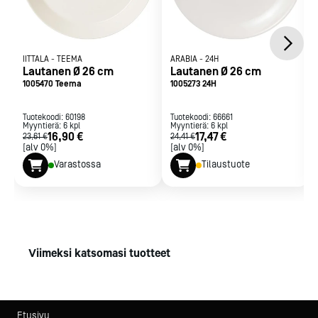
IITTALA
-
TEEMA
ARABIA
-
24H
Lautanen Ø 26 cm
Lautanen Ø 26 cm
1005470 Teema
1005273 24H
Tuotekoodi:
60198
Tuotekoodi:
66661
Myyntierä:
6
kpl
Myyntierä:
6
kpl
16,90 €
17,47 €
23,61 €
24,41 €
[alv 0%]
[alv 0%]
Varastossa
Tilaustuote
Viimeksi katsomasi tuotteet
Etusivu