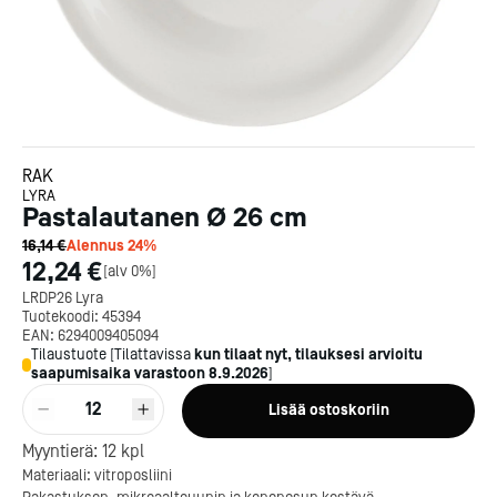
RAK
LYRA
Pastalautanen Ø 26 cm
16,14 €
Alennus
24
%
12,24 €
[
alv 0%
]
LRDP26 Lyra
Tuotekoodi:
45394
EAN:
6294009405094
Tilaustuote
[
Tilattavissa
kun tilaat nyt, tilauksesi arvioitu
saapumisaika varastoon
8.9.2026
]
12
Lisää ostoskoriin
Kotipizza on vuonna 1987
Myyntierä:
12
kpl
perustettu yritys, jolla on yli
Materiaali: vitroposliini
300 ravintolaa eri puolella