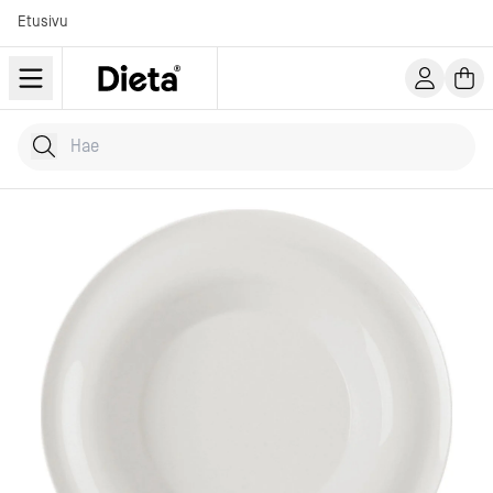
Etusivu
Hae tuotteita
Kirjoita hakusana...