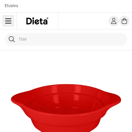
Etusivu
Hae tuotteita
Kirjoita hakusana...