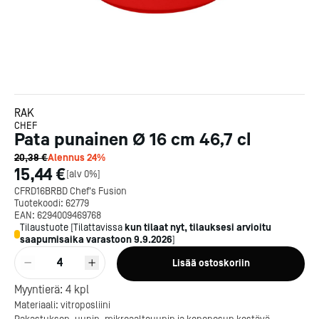
RAK
CHEF
Pata punainen Ø 16 cm 46,7 cl
20,38 €
Alennus
24
%
15,44 €
[
alv 0%
]
CFRD16BRBD Chef's Fusion
Tuotekoodi:
62779
EAN:
6294009469768
Tilaustuote
[
Tilattavissa
kun tilaat nyt, tilauksesi arvioitu
saapumisaika varastoon
9.9.2026
]
4
Lisää ostoskoriin
Kotipizza on vuonna 1987
Myyntierä:
4
kpl
perustettu yritys, jolla on yli
Materiaali: vitroposliini
300 ravintolaa eri puolella