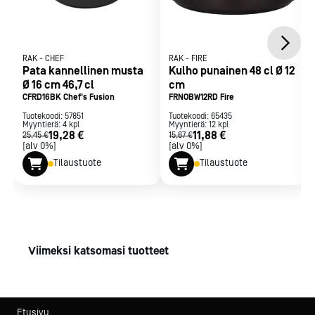
RAK
-
CHEF
RAK
-
FIRE
Pata kannellinen musta
Kulho punainen 48 cl Ø 12
Ø 16 cm 46,7 cl
cm
CFRD16BK Chef's Fusion
FRNOBW12RD Fire
Tuotekoodi:
57851
Tuotekoodi:
65435
Myyntierä:
4
kpl
Myyntierä:
12
kpl
19,28 €
11,88 €
25,45 €
15,67 €
[alv 0%]
[alv 0%]
Tilaustuote
Tilaustuote
Viimeksi katsomasi tuotteet
Etusivu