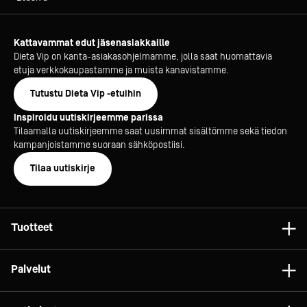
Kattavammat edut jäsenasiakkaille
Dieta Vip on kanta-asiakasohjelmamme, jolla saat huomattavia
etuja verkkokaupastamme ja muista kanavistamme.
Tutustu Dieta Vip -etuihin
Inspiroidu uutiskirjeemme parissa
Tilaamalla uutiskirjeemme saat uusimmat sisältömme sekä tiedon
kampanjoistamme suoraan sähköpostiisi.
Tilaa uutiskirje
Tuotteet
Astiat
Palvelut
Laitteet
Konsultointi