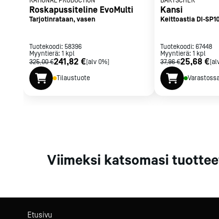
RATIONAL PRODUCTION
BARTSCHER
Parilat ja
Roskapussiteline EvoMulti
Kansi
rasvakeitti
Tarjotinrataan, vasen
Keittoastia DI-SP1
Rasvakeittime
Parilat
Tuotekoodi:
58396
Tuotekoodi:
67448
Myyntierä:
1
kpl
Myyntierä:
Kierrätys
1
kpl
241,82 €
25,68 €
325,00 €
[alv 0%]
37,96 €
[al
Tilaustuote
Varastoss
Kaikki
laitteet
Tilaa uutiski
Viimeksi katsomasi tuottee
Etusivu