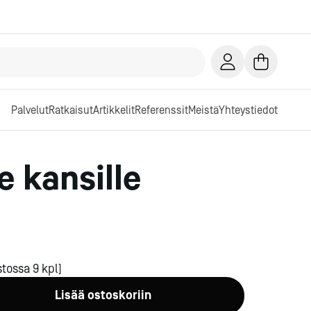
Palvelut
Ratkaisut
Artikkelit
Referenssit
Meistä
Yhteystiedot
e kansille
tossa 9 kpl]
Lisää ostoskoriin