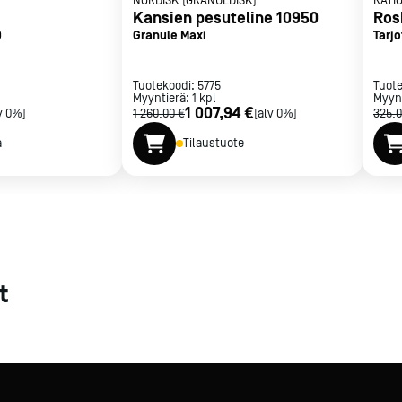
NORDISK (GRANULDISK)
RATI
Kansien pesuteline 10950
Ros
met
0
Granule Maxi
Tarjo
t
Tuotekoodi:
5775
Tuot
Myyntierä:
1
kpl
Myyn
1 007,94 €
v 0%]
1 260,00 €
[alv 0%]
325,0
a
Tilaustuote
rje
Liity Vip-asiakkaaksi
t