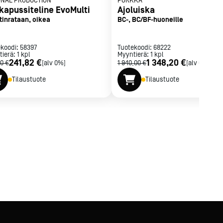
ONAL PRODUCTION
PORKKA
kapussiteline EvoMulti
Ajoluiska
tinrataan, oikea
BC-, BC/BF-huoneille
ekoodi:
58397
Tuotekoodi:
68222
tierä:
1
kpl
Myyntierä:
1
kpl
241,82 €
1 348,20 €
0 €
[alv 0%]
1 940,00 €
[alv 0%]
Tilaustuote
Tilaustuote