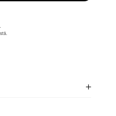
.
stä.
a-