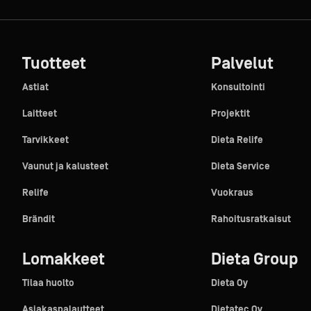
Tuotteet
Palvelut
Astiat
Konsultointi
Laitteet
Projektit
Tarvikkeet
Dieta Relife
Vaunut ja kalusteet
Dieta Service
Relife
Vuokraus
Brändit
Rahoitusratkaisut
Lomakkeet
Dieta Group
Tilaa huolto
Dieta Oy
Asiakaspalautteet
Dietatec Oy