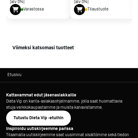
[alv 0%]
[alv 0%]
Varastossa
Tilaustuote
Viimeksi katsomasi tuotteet
Etusivu
Kattavammat edut jäsenasiakkaille
Dieta Vip on kanta-asiakasohjelmamme, jolla saat huomattavia
etuja verkkokaupastamme ja muista kanavistamme.
Tutustu Dieta Vip -etuihin
Inspiroidu uutiskirjeemme parissa
Tilaamalla uutiskirjeemme saat uusimmat sisältömme sekä tiedon