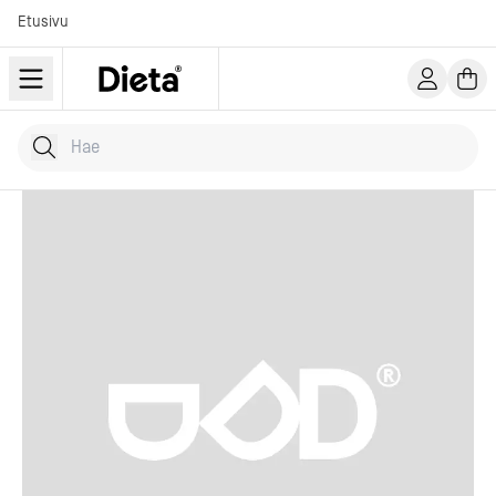
Etusivu
Hae tuotteita
Kirjoita hakusana...