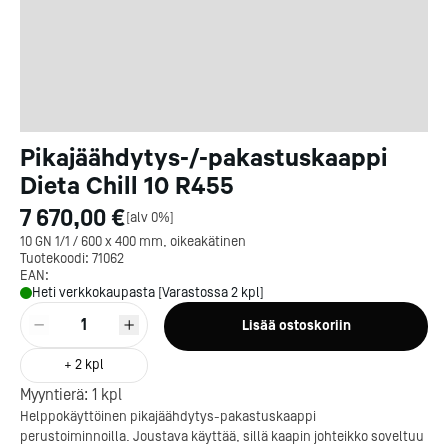
Pikajäähdytys-/-pakastuskaappi
Dieta Chill 10 R455
7 670,00 €
[
alv 0%
]
10 GN 1/1 / 600 x 400 mm, oikeakätinen
Tuotekoodi:
71062
EAN:
Heti verkkokaupasta [Varastossa 2 kpl]
1
Lisää ostoskoriin
+
2
kpl
Myyntierä:
1
kpl
Helppokäyttöinen pikajäähdytys-pakastuskaappi
perustoiminnoilla. Joustava käyttää, sillä kaapin johteikko soveltuu