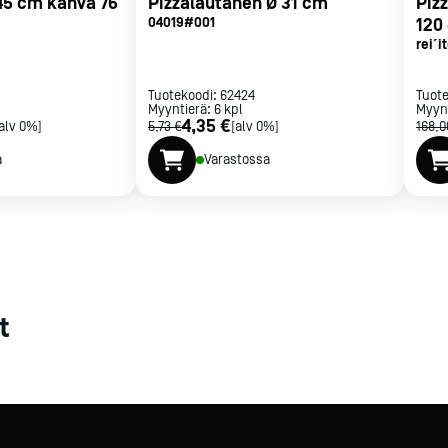
45 cm kahva 76
Pizzalautanen Ø 31 cm
Piz
04019#001
120
met
rei´i
t
Tuotekoodi:
62424
Tuot
Myyntierä:
6
kpl
Myyn
4,35 €
alv 0%]
5,73 €
[alv 0%]
168,0
a
Varastossa
rje
Liity Vip-asiakkaaksi
t