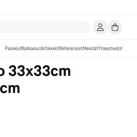
Palvelut
Ratkaisut
Artikkelit
Referenssit
Meistä
Yhteystiedot
io 33x33cm
 cm