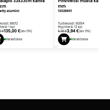
zalapio 33x33cm kahva
Pihviveitsi musta kahva 2
 cm
mm
tetty alumiini
13028801
ekoodi:
66012
Tuotekoodi:
60054
tierä:
1
kpl
Myyntierä:
12
kpl
135,00 €
3,94 €
0 €
[alv 0%]
5,00 €
[alv 0%]
Varastossa
Varastossa