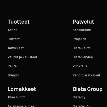
Tuotteet
Palvelut
Astiat
Konsultointi
Laitteet
Projektit
Tarvikkeet
Dieta Relife
Vaunut ja kalusteet
Dieta Service
Relife
Vuokraus
Brändit
Rahoitusratkaisut
Lomakkeet
Dieta Group
Tilaa huolto
Dieta Oy
Asiakaspalautteet
Dietatec Oy