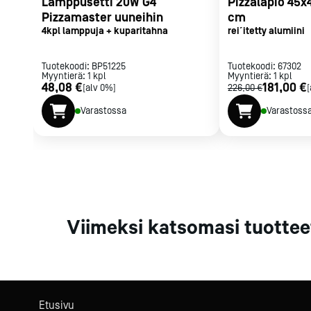
Lamppusetti 20W G4
Pizzalapio 45x
Parilat ja
Pizzamaster uuneihin
cm
rasvakeitti
4kpl lamppuja + kuparitahna
rei´itetty alumiini
Rasvakeittime
Parilat
Tuotekoodi:
BP51225
Tuotekoodi:
67302
Myyntierä:
1
kpl
Myyntierä:
Kierrätys
1
kpl
48,08 €
181,00 €
[alv 0%]
226,00 €
[
Varastossa
Varastoss
Kaikki
laitteet
Tilaa uutiski
Viimeksi katsomasi tuottee
Etusivu