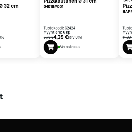
Pizzalautanen Ø 31 cm
RAK
 Ø 32 cm
Piz
04019#001
met
BAPP
t
Tuotekoodi:
62424
Tuot
Myyntierä:
6
kpl
Myyn
4,35 €
 0%]
5,73 €
[alv 0%]
11,03
a
Varastossa
rje
Liity Vip-asiakkaaksi
t