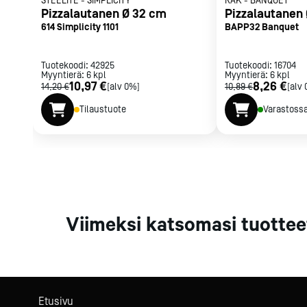
STEELITE
-
SIMPLICITY
RAK
-
BANQUET
Parilat ja
Pizzalautanen Ø 32 cm
Pizzalautanen
rasvakeitti
614 Simplicity 1101
BAPP32 Banquet
Rasvakeittime
Parilat
Tuotekoodi:
42925
Tuotekoodi:
16704
Myyntierä:
6
kpl
Myyntierä:
Kierrätys
6
kpl
10,97 €
8,26 €
14,20 €
[alv 0%]
10,89 €
[alv
Tilaustuote
Varastoss
Kaikki
laitteet
Tilaa uutiski
Viimeksi katsomasi tuottee
Etusivu