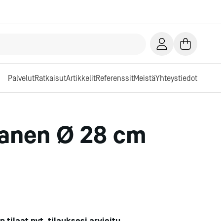
Palvelut
Ratkaisut
Artikkelit
Referenssit
Meistä
Yhteystiedot
tanen Ø 28 cm