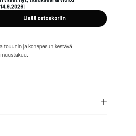
n tilaat nyt, tilauksesi arvioitu
n
14.9.2026
]
Lisää ostoskoriin
altouunin ja konepesun kestävä.
omuustakuu.
a-