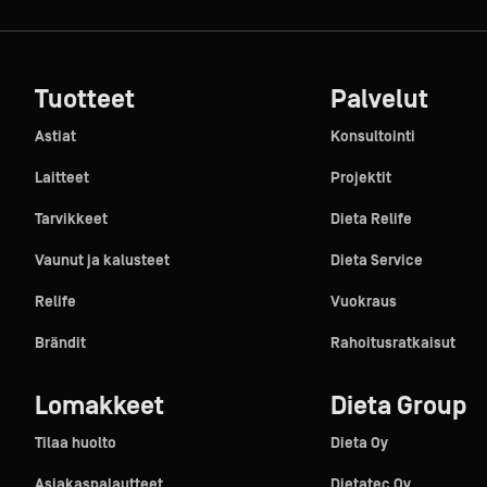
Tuotteet
Palvelut
Astiat
Konsultointi
Laitteet
Projektit
Tarvikkeet
Dieta Relife
Vaunut ja kalusteet
Dieta Service
Relife
Vuokraus
Brändit
Rahoitusratkaisut
Lomakkeet
Dieta Group
Tilaa huolto
Dieta Oy
Asiakaspalautteet
Dietatec Oy