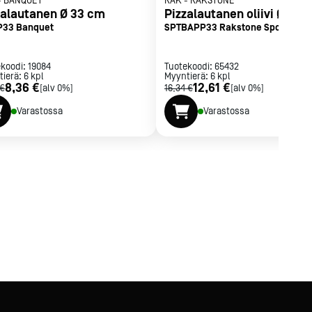
-
BANQUET
RAK
-
RAKSTONE
zalautanen Ø 33 cm
Pizzalautanen oliivi Ø 33 
33 Banquet
SPTBAPP33 Rakstone Spot Perid
ekoodi:
19084
Tuotekoodi:
65432
tierä:
6
kpl
Myyntierä:
6
kpl
8,36 €
12,61 €
 €
[alv 0%]
16,34 €
[alv 0%]
Varastossa
Varastossa