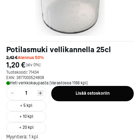
Potilasmuki vellikannella 25cl
2,42 €
Alennus
50
%
1,20 €
[
alv 0%
]
Tuotekoodi:
71434
EAN:
3877000524808
Heti verkkokaupasta [Varastossa 1166 kpl]
1
Lisää ostoskoriin
+
5
kpl
+
10
kpl
+
20
kpl
Kotipizza on vuonna 1987
Myyntierä:
1
kpl
perustettu yritys, jolla on yli