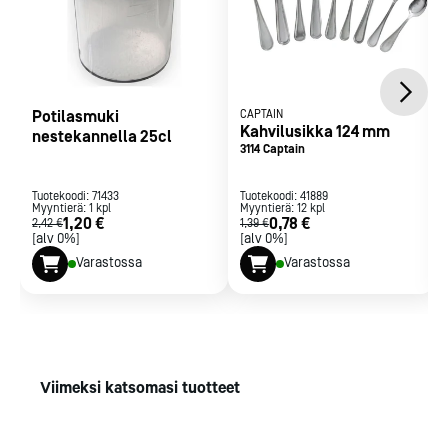
Potilasmuki
CAPTAIN
Kahvilusikka 124 mm
nestekannella 25cl
3114 Captain
Tuotekoodi:
71433
Tuotekoodi:
41889
Myyntierä:
1
kpl
Myyntierä:
12
kpl
1,20 €
0,78 €
2,42 €
1,39 €
[alv 0%]
[alv 0%]
Varastossa
Varastossa
Viimeksi katsomasi tuotteet