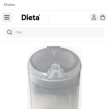
Etusivu
Hae tuotteita
Kirjoita hakusana...