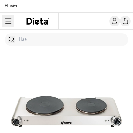
Etusivu
Hae tuotteita
Kirjoita hakusana...