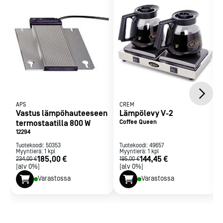
APS
CREM
Vastus lämpöhauteeseen
Lämpölevy V-2
termostaatilla 800 W
Coffee Queen
12294
Tuotekoodi:
50353
Tuotekoodi:
49657
Myyntierä:
1
kpl
Myyntierä:
1
kpl
185,00 €
144,45 €
234,00 €
195,00 €
[alv 0%]
[alv 0%]
Varastossa
Varastossa