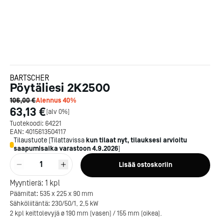
BARTSCHER
Pöytäliesi 2K2500
106,00 €
Alennus
40
%
63,13 €
[
alv 0%
]
Tuotekoodi:
64221
EAN:
4015613504117
Tilaustuote
[
Tilattavissa
kun tilaat nyt, tilauksesi arvioitu
saapumisaika varastoon
4.9.2026
]
1
Lisää ostoskoriin
Myyntierä:
1
kpl
Päämitat: 535 x 225 x 90 mm
Sähköliitäntä: 230/50/1, 2,5 kW
2 kpl keittolevyjä ø 190 mm (vasen) / 155 mm (oikea).