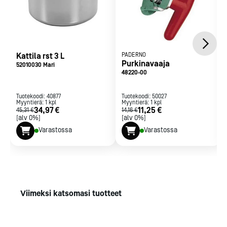
Kattila rst 3 L
PADERNO
Purkinavaaja
52010030 Mari
48220-00
Tuotekoodi:
40877
Tuotekoodi:
50027
Myyntierä:
1
kpl
Myyntierä:
1
kpl
34,97 €
11,25 €
45,31 €
14,16 €
[alv 0%]
[alv 0%]
Varastossa
Varastossa
Viimeksi katsomasi tuotteet