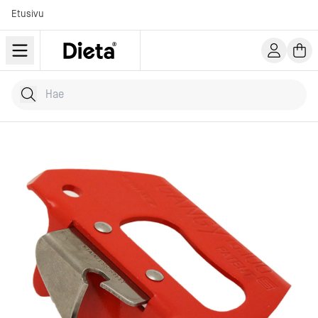
Etusivu
Hae tuotteita
Kirjoita hakusana...