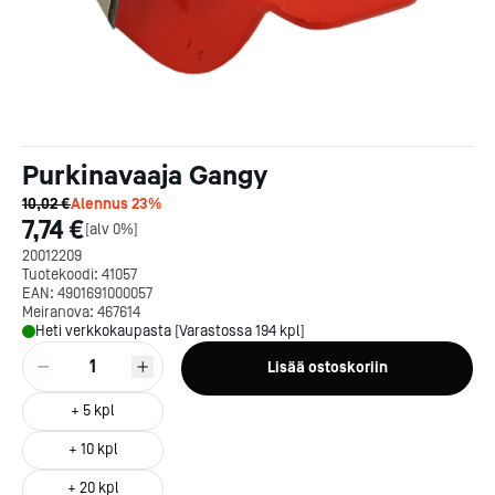
Purkinavaaja Gangy
10,02 €
Alennus
23
%
7,74 €
[
alv 0%
]
20012209
Tuotekoodi:
41057
EAN:
4901691000057
Meiranova:
467614
Heti verkkokaupasta [Varastossa 194 kpl]
1
Lisää ostoskoriin
+
5
kpl
+
10
kpl
Kotipizza on vuonna 1987
perustettu yritys, jolla on yli
+
20
kpl