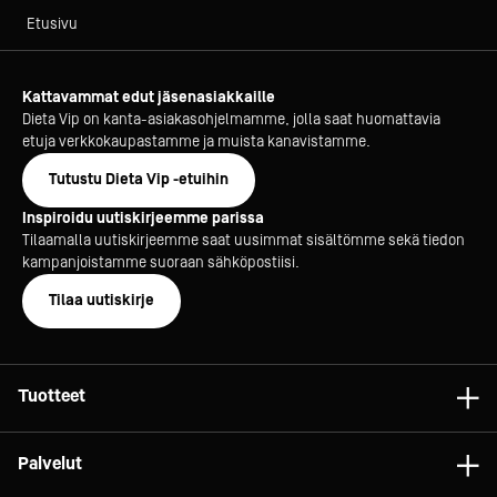
Etusivu
Kattavammat edut jäsenasiakkaille
Dieta Vip on kanta-asiakasohjelmamme, jolla saat huomattavia
etuja verkkokaupastamme ja muista kanavistamme.
Tutustu Dieta Vip -etuihin
Inspiroidu uutiskirjeemme parissa
Tilaamalla uutiskirjeemme saat uusimmat sisältömme sekä tiedon
kampanjoistamme suoraan sähköpostiisi.
Tilaa uutiskirje
Tuotteet
Astiat
Palvelut
Laitteet