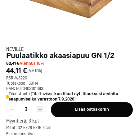
NEVILLE
Puulaatikko akaasiapuu GN 1/2
52,41 €
Alennus
16
%
44,11 €
[
alv 0%
]
RSR-W3226
Tuotekoodi:
59114
EAN:
5020403101383
Tilaustuote
[
Tilattavissa
kun tilaat nyt, tilauksesi arvioitu
saapumisaika varastoon
7.9.2026
]
3
Lisää ostoskoriin
Kotipizza on vuonna 1987
Myyntierä:
3
kpl
perustettu yritys, jolla on yli
Mitat: 32,5x26,5x15,3 cm
300 ravintolaa eri puolella
Ei konepestävä.
Suomea. Dieta on tehnyt
Michelin-tähdet jaettii