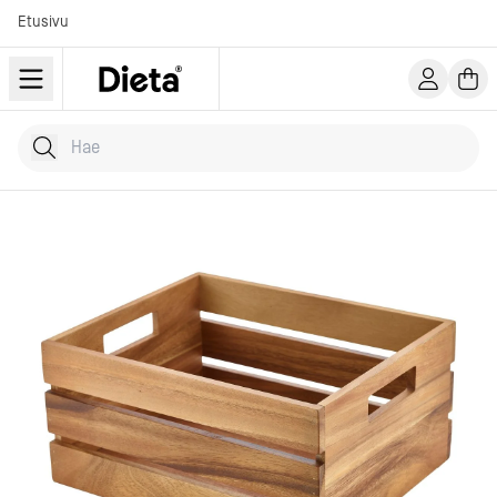
Etusivu
Hae tuotteita
Kirjoita hakusana...