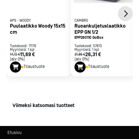
APS
-
WOODY
CAMBRO
Puulaatikko Woody 15x15
Ruoankuljetuslaatikko
cm
EPP GN 1/2
EPP260110 GoBox
Tuotekoodi:
71179
Tuotekoodi:
57870
Myyntierä:
1
kpl
Myyntierä:
1
kpl
11,69 €
26,31 €
14,72 €
31,86 €
[alv 0%]
[alv 0%]
Tilaustuote
Tilaustuote
Viimeksi katsomasi tuotteet
Etusivu