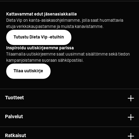
Kattavammat edut jäsenasiakkaille
Dieta Vip on kanta-asiakasohjelmamme, jolla saat huomattavia
etuja verkkokaupastamme ja muista kanavistamme.
Tutustu Dieta Vip -etuihin
Inspiroidu uutiskirjeemme parissa
Tilaamalla uutiskirjeemme saat uusimmat sisältömme sekä tiedon
kampanjoistamme suoraan sähköpostiisi.
Tilaa uutiskirje
Tuotteet
Astiat
Palvelut
Laitteet
Konsultointi
Tarvikkeet
Ratkaisut