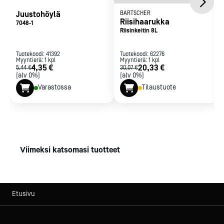
Juustohöylä
BARTSCHER
Riisihaarukka
7048-1
Riisinkeitin 8L
Tuotekoodi:
41392
Tuotekoodi:
62276
Myyntierä:
1
kpl
Myyntierä:
1
kpl
4,35 €
20,33 €
5,44 €
30,07 €
[alv 0%]
[alv 0%]
Varastossa
Tilaustuote
Viimeksi katsomasi tuotteet
Etusivu