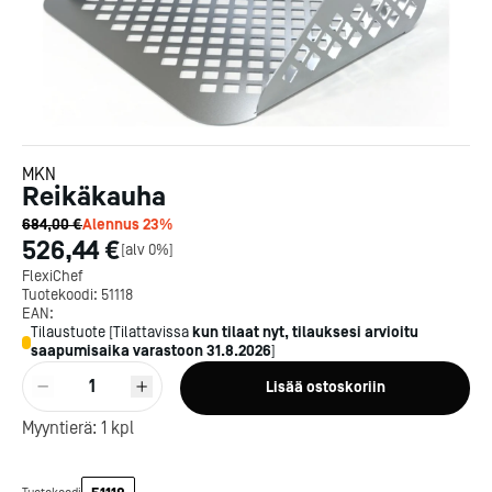
MKN
Reikäkauha
684,00 €
Alennus
23
%
526,44 €
[
alv 0%
]
FlexiChef
Tuotekoodi:
51118
EAN:
Tilaustuote
[
Tilattavissa
kun tilaat nyt, tilauksesi arvioitu
saapumisaika varastoon
31.8.2026
]
Kotipizza on vuonna 1987
1
Lisää ostoskoriin
perustettu yritys, jolla on yli
300 ravintolaa eri puolella
Myyntierä:
1
kpl
Suomea. Dieta on tehnyt
Michelin-tähdet jaettii
Kotipizzan kanssa pitkään
maanantaina 27.5. Helsing
yhteistyötä, ja olemme
Suomeen saatiin kaksi uu