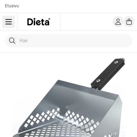
Etusivu
Hae tuotteita
Kirjoita hakusana...