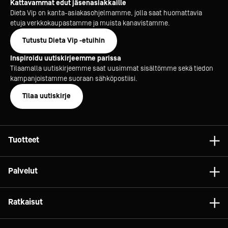
Kattavammat edut jäsenasiakkaille
Dieta Vip on kanta-asiakasohjelmamme, jolla saat huomattavia
etuja verkkokaupastamme ja muista kanavistamme.
Tutustu Dieta Vip -etuihin
Inspiroidu uutiskirjeemme parissa
Tilaamalla uutiskirjeemme saat uusimmat sisältömme sekä tiedon
kampanjoistamme suoraan sähköpostiisi.
Tilaa uutiskirje
Tuotteet
Astiat
Palvelut
Laitteet
Konsultointi
Tarvikkeet
Ratkaisut
Projektit
Vaunut ja kalusteet
Gelato