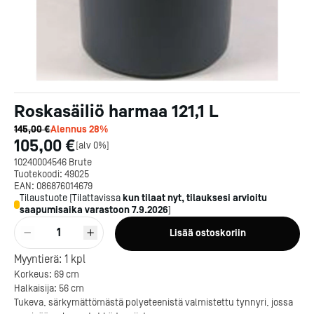
Roskasäiliö harmaa 121,1 L
145,00 €
Alennus
28
%
105,00 €
[
alv 0%
]
10240004546 Brute
Tuotekoodi:
49025
EAN:
086876014679
Tilaustuote
[
Tilattavissa
kun tilaat nyt, tilauksesi arvioitu
saapumisaika varastoon
7.9.2026
]
1
Lisää ostoskoriin
Myyntierä:
1
kpl
Korkeus: 69 cm
Halkaisija: 56 cm
Tukeva, särkymättömästä polyeteenistä valmistettu tynnyri, jossa
Kotipizza on vuonna 1987