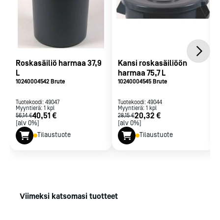
Roskasäiliö harmaa 37,9
Kansi roskasäiliöön
L
harmaa 75,7 L
10240004542 Brute
10240004545 Brute
Tuotekoodi:
49047
Tuotekoodi:
49044
Myyntierä:
1
kpl
Myyntierä:
1
kpl
40,51 €
20,32 €
56,14 €
28,15 €
[alv 0%]
[alv 0%]
Tilaustuote
Tilaustuote
Viimeksi katsomasi tuotteet