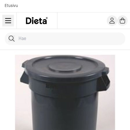
Etusivu
Hae tuotteita
Kirjoita hakusana...