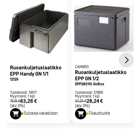
Paino: 2,2 kg
Mustalaatikko, jonka valmistusmateriaali on EPP-solumuovia.
Laatikko soveltuu erinomaisesti ammattikeittiöiden
ruoankuljetukseen:
laatikko on kevyt, sen lämmönkesto on hyvä (- 40 ... + 110 °C),
lämmöneristyskyky ja iskunkestävyys ovat kiitettäviä.
Mustalaatikko on astianpesukonepestävä.
Laatikko on varustettu metallikahvoilla ja suljentahihnalla.
Laatikko on kierrätyskelpoinen.
Ruoankuljetuslaatikko
CAMBRO
Ruoankuljetuslaatikko
EPP Handy GN 1/1
EPP GN 1/2
12129
EPP280110 GoBox
Tuotekoodi:
19571
Tuotekoodi:
57869
Myyntierä:
1
kpl
Myyntierä:
1
kpl
63,26 €
28,24 €
75,16 €
34,20 €
[alv 0%]
[alv 0%]
Tulossa varastoon
Tilaustuote