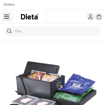
Etusivu
Hae tuotteita
Kirjoita hakusana...