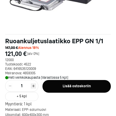
Ruoankuljetuslaatikko EPP GN 1/1
147,00 €
Alennus
18
%
121,00 €
[
alv 0%
]
12000
Tuotekoodi:
4522
EAN:
6416535120009
Meiranova:
4659305
Heti verkkokaupasta [Varastossa 5 kpl]
1
Lisää ostoskoriin
+
5
kpl
Myyntierä:
1
kpl
Materiaali: EPP-solumuovi
Ulkomitat: 600x400x300 mm