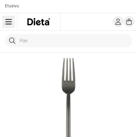
Etusivu
Hae tuotteita
Kirjoita hakusana...