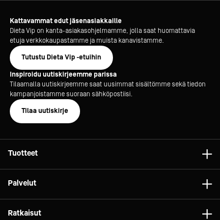
Kattavammat edut jäsenasiakkaille
Dieta Vip on kanta-asiakasohjelmamme, jolla saat huomattavia
etuja verkkokaupastamme ja muista kanavistamme.
Tutustu Dieta Vip -etuihin
Inspiroidu uutiskirjeemme parissa
Tilaamalla uutiskirjeemme saat uusimmat sisältömme sekä tiedon
kampanjoistamme suoraan sähköpostiisi.
Tilaa uutiskirje
Tuotteet
Astiat
Palvelut
Laitteet
Konsultointi
Tarvikkeet
Ratkaisut