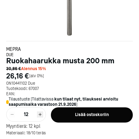
MEPRA
DUE
Ruokahaarukka musta 200 mm
30,86 €
Alennus
15
%
26,16 €
[
alv 0%
]
ON10441102 Due
Tuotekoodi:
67007
EAN:
Tilaustuote
[
Tilattavissa
kun tilaat nyt, tilauksesi arvioitu
saapumisaika varastoon
21.9.2026
]
12
Lisää ostoskoriin
Kotipizza on vuonna 1987
perustettu yritys, jolla on yli
Myyntierä:
12
kpl
300 ravintolaa eri puolella
Materiaali: 18/10 teräs
Suomea. Dieta on tehnyt
Michelin-tähdet jaettii