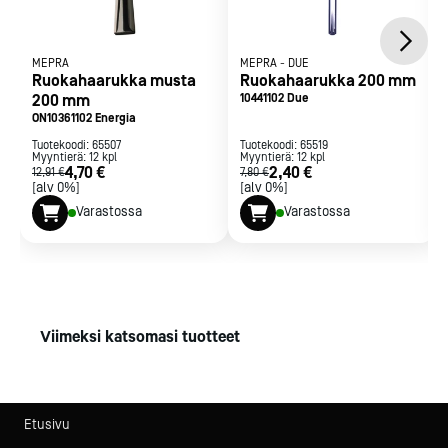
MEPRA
MEPRA
-
DUE
Ruokahaarukka musta
Ruokahaarukka 200 mm
200 mm
10441102 Due
ON10361102 Energia
Tuotekoodi:
65507
Tuotekoodi:
65519
Myyntierä:
12
kpl
Myyntierä:
12
kpl
4,70 €
2,40 €
12,91 €
7,80 €
[alv 0%]
[alv 0%]
Varastossa
Varastossa
Viimeksi katsomasi tuotteet
Etusivu