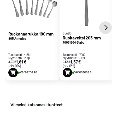
Ruokahaarukka 190 mm
GLABO
Ruokaveitsi 205 mm
805 America
70031604 Glabo
Tuotekoodi:
41781
Tuotekoodi:
17992
Myyntierä:
12
kpl
Myyntierä:
12
kpl
1,81 €
1,57 €
3,27 €
2,57 €
[alv 0%]
[alv 0%]
Varastossa
Varastossa
Viimeksi katsomasi tuotteet