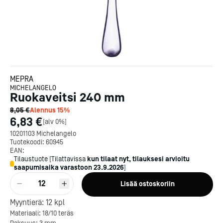
MEPRA
MICHELANGELO
Ruokaveitsi 240 mm
8,05 €
Alennus
15
%
6,83 €
[
alv 0%
]
10201103 Michelangelo
Tuotekoodi:
60945
EAN:
Tilaustuote
[
Tilattavissa
kun tilaat nyt, tilauksesi arvioitu
saapumisaika varastoon
23.9.2026
]
12
Lisää ostoskoriin
Kotipizza on vuonna 1987
Myyntierä:
12
kpl
perustettu yritys, jolla on yli
Materiaali: 18/10 teräs
300 ravintolaa eri puolella