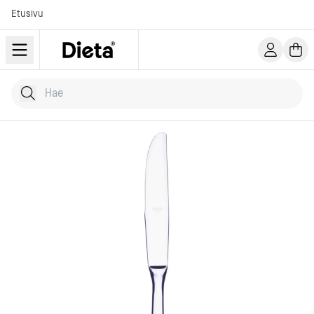
Etusivu
Hae tuotteita
Kirjoita hakusana...