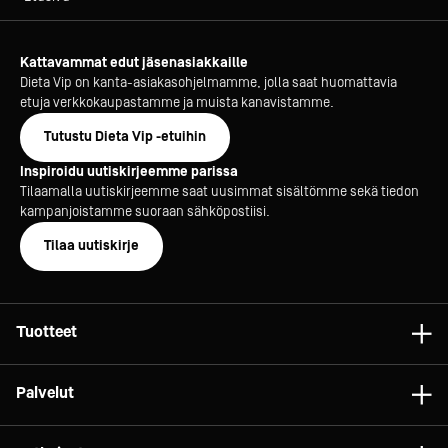
Kattavammat edut jäsenasiakkaille
Dieta Vip on kanta-asiakasohjelmamme, jolla saat huomattavia
etuja verkkokaupastamme ja muista kanavistamme.
Tutustu Dieta Vip -etuihin
Inspiroidu uutiskirjeemme parissa
Tilaamalla uutiskirjeemme saat uusimmat sisältömme sekä tiedon
kampanjoistamme suoraan sähköpostiisi.
Tilaa uutiskirje
Tuotteet
Astiat
Palvelut
Laitteet
Konsultointi