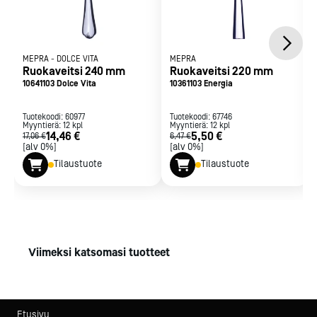
MEPRA
-
DOLCE VITA
MEPRA
Ruokaveitsi 240 mm
Ruokaveitsi 220 mm
10641103 Dolce Vita
10361103 Energia
Tuotekoodi:
60977
Tuotekoodi:
67746
Myyntierä:
12
kpl
Myyntierä:
12
kpl
14,46 €
5,50 €
17,06 €
6,47 €
[alv 0%]
[alv 0%]
Tilaustuote
Tilaustuote
Viimeksi katsomasi tuotteet
Etusivu