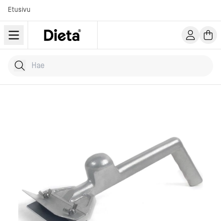
Etusivu
Hae tuotteita
Kirjoita hakusana...