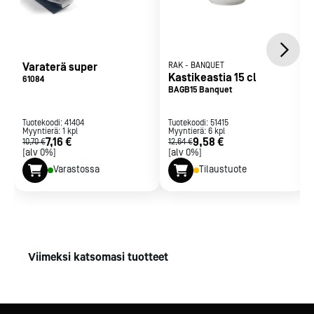
Varaterä super
RAK
-
BANQUET
Kastikeastia 15 cl
61084
BAGB15 Banquet
Tuotekoodi:
41404
Tuotekoodi:
51415
Myyntierä:
1
kpl
Myyntierä:
6
kpl
7,16 €
9,58 €
10,70 €
12,64 €
[alv 0%]
[alv 0%]
Varastossa
Tilaustuote
Viimeksi katsomasi tuotteet