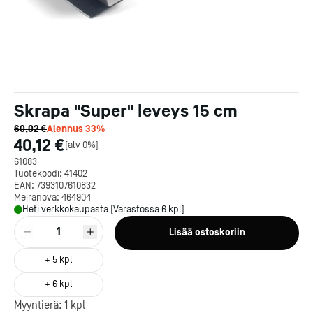
Skrapa "Super" leveys 15 cm
60,02 €
Alennus
33
%
40,12 €
[
alv 0%
]
61083
Tuotekoodi:
41402
EAN:
7393107610832
Meiranova:
464904
Heti verkkokaupasta [Varastossa 6 kpl]
1
Lisää ostoskoriin
+
5
kpl
Kotipizza on vuonna 1987
+
6
kpl
perustettu yritys, jolla on yli
Myyntierä:
1
kpl
300 ravintolaa eri puolella