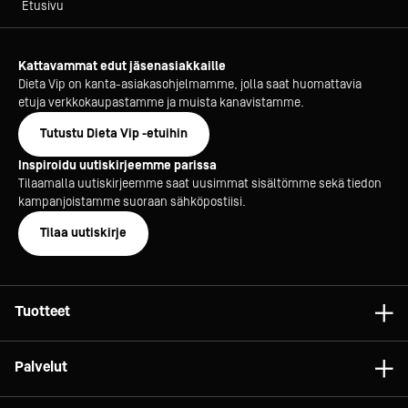
Etusivu
Kattavammat edut jäsenasiakkaille
Dieta Vip on kanta-asiakasohjelmamme, jolla saat huomattavia
etuja verkkokaupastamme ja muista kanavistamme.
Tutustu Dieta Vip -etuihin
Inspiroidu uutiskirjeemme parissa
Tilaamalla uutiskirjeemme saat uusimmat sisältömme sekä tiedon
kampanjoistamme suoraan sähköpostiisi.
Tilaa uutiskirje
Tuotteet
Astiat
Palvelut
Laitteet