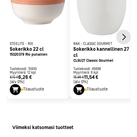
STEELITE
-
RIO
RAK
-
CLASSIC GOURMET
Sokerikko 22 cl
Sokerikko kannellinen 27
15320379 Rio punainen
cl
CLSU27 Classic Gourmet
Tuotekoodi:
15930
Tuotekoodi:
45696
Myyntierä:
12
kpl
Myyntierä:
6
kpl
6,26 €
11,54 €
8,10 €
16,98 €
[alv 0%]
[alv 0%]
Tilaustuote
Tilaustuote
Viimeksi katsomasi tuotteet