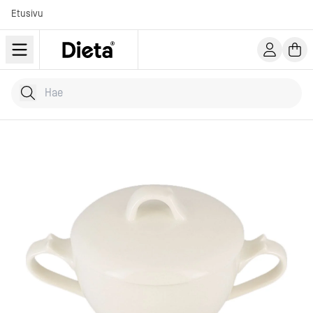
Etusivu
Hae tuotteita
Kirjoita hakusana...