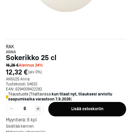
RAK
ANNA
Sokerikko 25 cl
16,26 €
Alennus
24
%
12,32 €
[
alv 0%
]
ANSU25 Anna
Tuotekoodi:
54632
EAN:
6294009422282
Tilaustuote
[
Tilattavissa
kun tilaat nyt, tilauksesi arvioitu
saapumisaika varastoon
7.9.2026
]
6
Lisää ostoskoriin
Myyntierä:
6
kpl
Sisältää kannen.