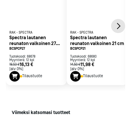
RAK
-
SPECTRA
RAK
-
SPECTRA
Spectra lautanen
Spectra lautanen
reunaton valkoinen 27
reunaton valkoinen 21 cm
cm
BCSPCP27
BCSPCP21
Tuotekoodi:
68678
Tuotekoodi:
68680
Myyntierä:
12
kpl
Myyntierä:
12
kpl
16,13 €
11,98 €
19,53 €
14,50 €
[alv 0%]
[alv 0%]
Tilaustuote
Tilaustuote
Viimeksi katsomasi tuotteet