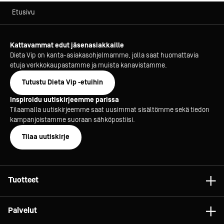
Etusivu
Kattavammat edut jäsenasiakkaille
Dieta Vip on kanta-asiakasohjelmamme, jolla saat huomattavia
etuja verkkokaupastamme ja muista kanavistamme.
Tutustu Dieta Vip -etuihin
Inspiroidu uutiskirjeemme parissa
Tilaamalla uutiskirjeemme saat uusimmat sisältömme sekä tiedon
kampanjoistamme suoraan sähköpostiisi.
Tilaa uutiskirje
Tuotteet
Astiat
Palvelut
Laitteet