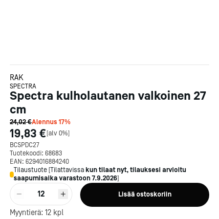
RAK
SPECTRA
Spectra kulholautanen valkoinen 27
cm
24,02 €
Alennus
17
%
19,83 €
[
alv 0%
]
BCSPDC27
Tuotekoodi:
68683
EAN:
6294016884240
Tilaustuote
[
Tilattavissa
kun tilaat nyt, tilauksesi arvioitu
saapumisaika varastoon
7.9.2026
]
12
Lisää ostoskoriin
Kotipizza on vuonna 1987
Myyntierä:
12
kpl
perustettu yritys, jolla on yli