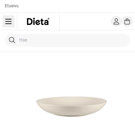
Etusivu
Hae tuotteita
Kirjoita hakusana...