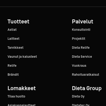
Tuotteet
Palvelut
Astiat
Konsultointi
Laitteet
Projektit
Tarvikkeet
Dieta Relife
Vaunut ja kalusteet
Dieta Service
Relife
Vuokraus
Brändit
Rahoitusratkaisut
Lomakkeet
Dieta Group
Tilaa huolto
Dieta Oy
Asiakaspalautteet
Dietatec Oy