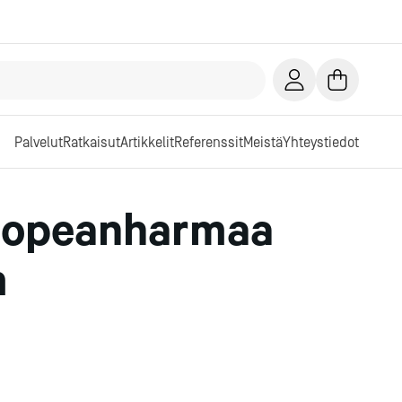
Palvelut
Ratkaisut
Artikkelit
Referenssit
Meistä
Yhteystiedot
 hopeanharmaa
m