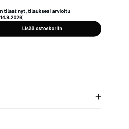
n tilaat nyt, tilauksesi arvioitu
n
14.9.2026
]
Lisää ostoskoriin
a-