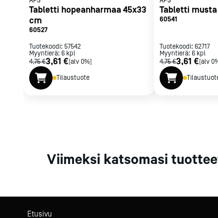
APS
APS
Parilat ja
Tabletti hopeanharmaa 45x33
Tabletti musta
rasvakeitti
cm
60541
60527
Rasvakeittime
Parilat
Tuotekoodi:
57542
Tuotekoodi:
62717
Myyntierä:
6
kpl
Myyntierä:
Kierrätys
6
kpl
3,61 €
3,61 €
4,75 €
[alv 0%]
4,75 €
[alv 0
Tilaustuote
Tilaustuot
Kaikki
laitteet
Tilaa uutiski
Viimeksi katsomasi tuottee
Etusivu