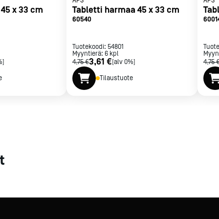
APS
APS
 45 x 33 cm
Tabletti harmaa 45 x 33 cm
Tab
met
60540
6001
t
Tuotekoodi:
54801
Tuot
Myyntierä:
6
kpl
Myyn
3,61 €
%]
4,75 €
[alv 0%]
4,75 
e
Tilaustuote
rje
Liity Vip-asiakkaaksi
t