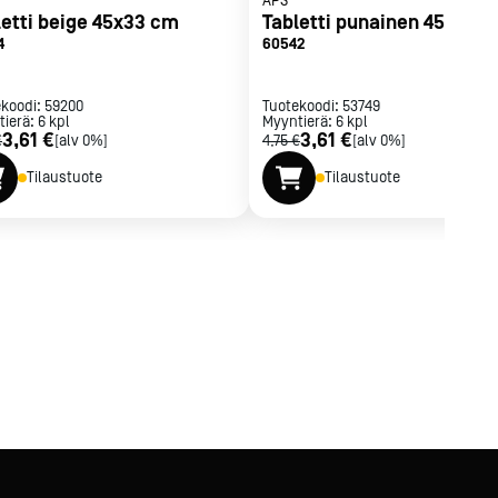
APS
letti beige 45x33 cm
Tabletti punainen 45x33 
4
60542
ekoodi:
59200
Tuotekoodi:
53749
tierä:
6
kpl
Myyntierä:
6
kpl
3,61 €
3,61 €
€
[alv 0%]
4,75 €
[alv 0%]
Tilaustuote
Tilaustuote