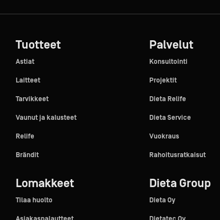
Tuotteet
Palvelut
Astiat
Konsultointi
Laitteet
Projektit
Tarvikkeet
Dieta Relife
Vaunut ja kalusteet
Dieta Service
Relife
Vuokraus
Brändit
Rahoitusratkaisut
Lomakkeet
Dieta Group
Tilaa huolto
Dieta Oy
Asiakaspalautteet
Dietatec Oy