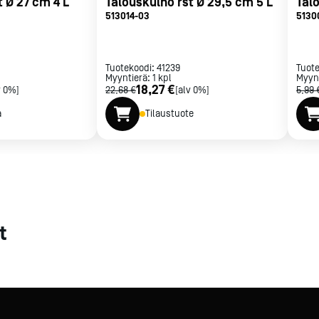
t Ø 27 cm 4 L
Talouskulho rst Ø 29,5 cm 5 L
Talo
513014-03
5130
met
t
Tuotekoodi:
41239
Tuot
Myyntierä:
1
kpl
Myyn
18,27 €
v 0%]
22,68 €
[alv 0%]
5,99 
a
Tilaustuote
rje
Liity Vip-asiakkaaksi
t