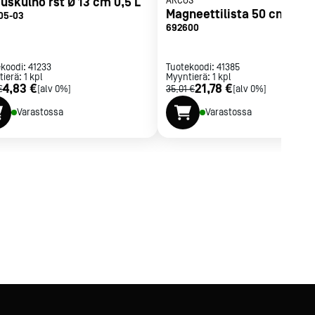
uskulho rst Ø 13 cm 0,5 L
ARCOS
Magneettilista 50 cm
05-03
692600
ekoodi:
41233
Tuotekoodi:
41385
tierä:
1
kpl
Myyntierä:
1
kpl
4,83 €
21,78 €
€
[alv 0%]
35,01 €
[alv 0%]
Varastossa
Varastossa