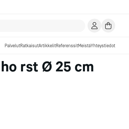
Palvelut
Ratkaisut
Artikkelit
Referenssit
Meistä
Yhteystiedot
ho rst Ø 25 cm