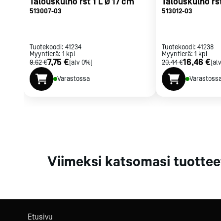
Talouskulho rst 1 L Ø 17 cm
Talouskulho rs
Parilat ja
513007-03
513012-03
rasvakeitti
Rasvakeittime
Parilat
Tuotekoodi:
41234
Tuotekoodi:
41238
Myyntierä:
1
kpl
Myyntierä:
Kierrätys
1
kpl
7,75 €
16,46 €
9,62 €
[alv 0%]
20,44 €
[al
Varastossa
Varastoss
Kaikki
laitteet
Tilaa uutiski
Viimeksi katsomasi tuottee
Etusivu