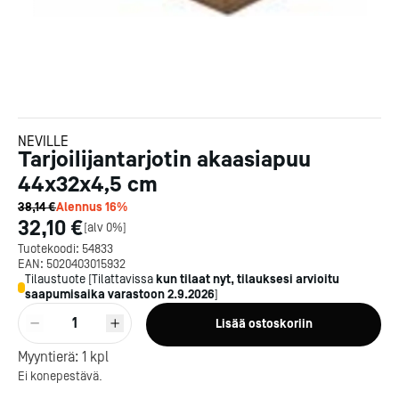
NEVILLE
Tarjoilijantarjotin akaasiapuu
44x32x4,5 cm
38,14 €
Alennus
16
%
32,10 €
[
alv 0%
]
Tuotekoodi:
54833
EAN:
5020403015932
Tilaustuote
[
Tilattavissa
kun tilaat nyt, tilauksesi arvioitu
saapumisaika varastoon
2.9.2026
]
1
Lisää ostoskoriin
Kotipizza on vuonna 1987
perustettu yritys, jolla on yli
Myyntierä:
1
kpl
300 ravintolaa eri puolella
Ei konepestävä.
Suomea. Dieta on tehnyt
Michelin-tähdet jaettii
Kotipizzan kanssa pitkään
maanantaina 27.5. Helsing