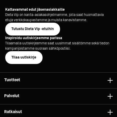
Kattavammat edut jäsenasiakkaille
Dieta Vip on kanta-asiakasohjelmamme, jolla saat huomattavia
etuja verkkokaupastamme ja muista kanavistamme.
Tutustu Dieta Vip -etuihin
Inspiroidu uutiskirjeemme parissa
Tilaamalla uutiskirjeemme saat uusimmat sisältömme sekä tiedon
kampanjoistamme suoraan sähköpostiisi.
Tilaa uutiskirje
Tuotteet
Astiat
Palvelut
Laitteet
Konsultointi
Tarvikkeet
Ratkaisut