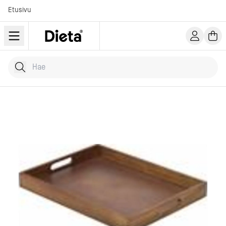
Etusivu
Hae tuotteita
Kirjoita hakusana...