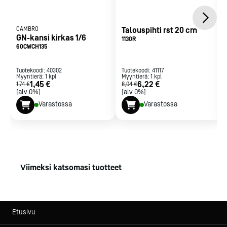
CAMBRO
Talouspihti rst 20 cm
GN-kansi kirkas 1/6
1130R
60CWCH135
Tuotekoodi:
40302
Tuotekoodi:
41117
Myyntierä:
1
kpl
Myyntierä:
1
kpl
1,45 €
6,22 €
1,74 €
8,04 €
[alv 0%]
[alv 0%]
Varastossa
Varastossa
Viimeksi katsomasi tuotteet
Etusivu