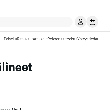
Palvelut
Ratkaisut
Artikkelit
Referenssit
Meistä
Yhteystiedot
älineet