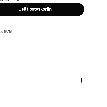
tossa 1 kpl]
Lisää ostoskoriin
s 18/18
a-