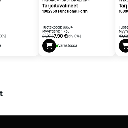
A
FISKARS
-
FUNCTIONALFORM
IITTA
Tarjoiluvälineet
Tarj
met
1002959 Functional Form
1009
t
Tuotekoodi:
66574
Tuot
Myyntierä:
1
kpl
Myyn
7,90 €
 0%]
21,37 €
[alv 0%]
43,62
e
Varastossa
rje
Liity Vip-asiakkaaksi
t