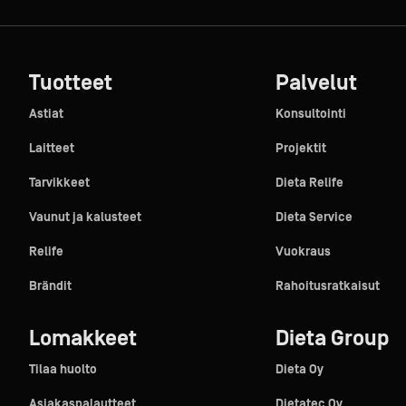
Tuotteet
Palvelut
Astiat
Konsultointi
Laitteet
Projektit
Tarvikkeet
Dieta Relife
Vaunut ja kalusteet
Dieta Service
Relife
Vuokraus
Brändit
Rahoitusratkaisut
Lomakkeet
Dieta Group
Tilaa huolto
Dieta Oy
Asiakaspalautteet
Dietatec Oy