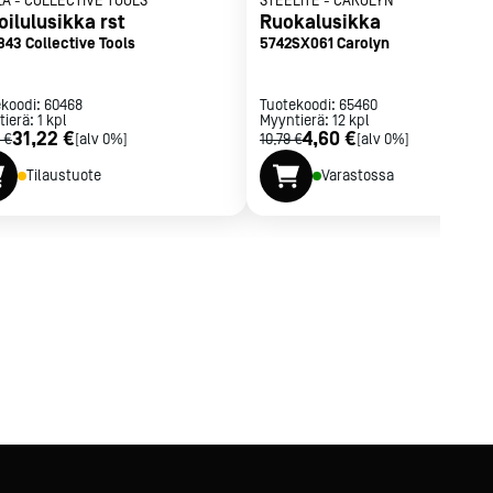
LA
-
COLLECTIVE TOOLS
STEELITE
-
CAROLYN
oilulusikka rst
Ruokalusikka
843 Collective Tools
5742SX061 Carolyn
ekoodi:
60468
Tuotekoodi:
65460
tierä:
1
kpl
Myyntierä:
12
kpl
31,22 €
4,60 €
 €
[alv 0%]
10,79 €
[alv 0%]
Tilaustuote
Varastossa