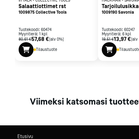
IITTALA
-
COLLECTIVE TOOLS
HACKMAN
-
SAVONI
Parilat ja
Salaattiottimet rst
Tarjoilulusikka
rasvakeitti
1009875 Collective Tools
1009190 Savonia
Rasvakeittime
Parilat
Tuotekoodi:
60474
Tuotekoodi:
60247
Myyntierä:
1
kpl
Myyntierä:
Kierrätys
6
kpl
57,68 €
13,97 €
80,61 €
[alv 0%]
19,51 €
[alv
Tilaustuote
Tilaustuot
Kaikki
laitteet
Tilaa uutiski
Viimeksi katsomasi tuottee
Etusivu