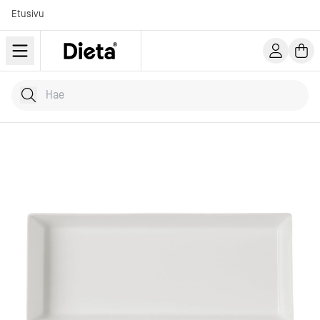
Etusivu
Hae tuotteita
Kirjoita hakusana...