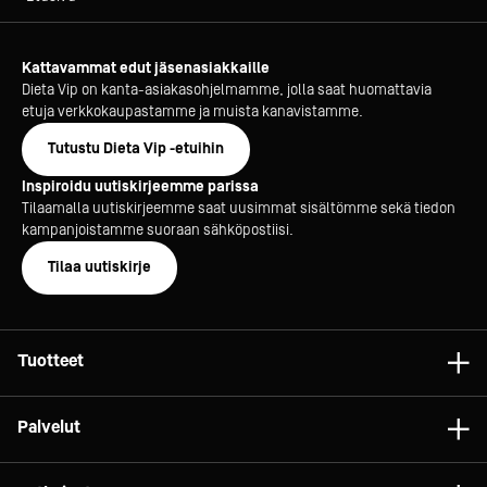
Kattavammat edut jäsenasiakkaille
Dieta Vip on kanta-asiakasohjelmamme, jolla saat huomattavia
etuja verkkokaupastamme ja muista kanavistamme.
Tutustu Dieta Vip -etuihin
Inspiroidu uutiskirjeemme parissa
Tilaamalla uutiskirjeemme saat uusimmat sisältömme sekä tiedon
kampanjoistamme suoraan sähköpostiisi.
Tilaa uutiskirje
Tuotteet
Astiat
Palvelut
Laitteet
Konsultointi