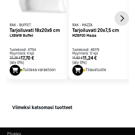
RAK
-
BUFFET
RAK
-
MAZZA
Tarjoiluvati 18x20x6 cm
Tarjoiluvati 20x7,5 cm
LXBW18 Buffet
MZBP20 Mazza
Tuotekoodi:
47154
Tuotekoodi:
48379
Myyntierä:
4
kpl
Myyntierä:
12
kpl
17,70 €
11,24 €
23,36 €
14,83 €
[alv 0%]
[alv 0%]
Tulossa varastoon
Tilaustuote
Viimeksi katsomasi tuotteet
Etusivu