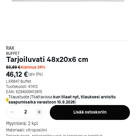
RAK
BUFFET
Tarjoiluvati 48x20x6 cm
60,89 €
Alennus
24
%
46,12 €
[
alv 0%
]
LXRB47 Buffet
Tuotekoodi:
47413
EAN:
6294009413815
Tilaustuote
[
Tilattavissa
kun tilaat nyt, tilauksesi arvioitu
saapumisaika varastoon
10.9.2026
]
2
Lisää ostoskoriin
Kotipizza on vuonna 1987
Myyntierä:
2
kpl
perustettu yritys, jolla on yli
Materiaali: vitroposliini
300 ravintolaa eri puolella