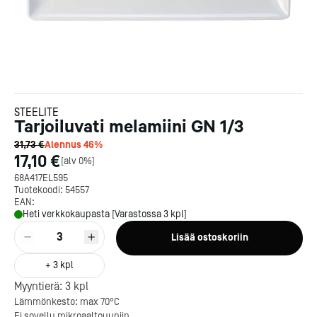
STEELITE
Tarjoiluvati melamiini GN 1/3
31,73 €
Alennus
46
%
17,10 €
[
alv 0%
]
68A417EL595
Tuotekoodi:
54557
EAN:
Heti verkkokaupasta [Varastossa 3 kpl]
3
Lisää ostoskoriin
+
3
kpl
Myyntierä:
3
kpl
Kotipizza on vuonna 1987
Lämmönkesto: max 70°C
perustettu yritys, jolla on yli
Ei sovellu mikroaaltouuniin.