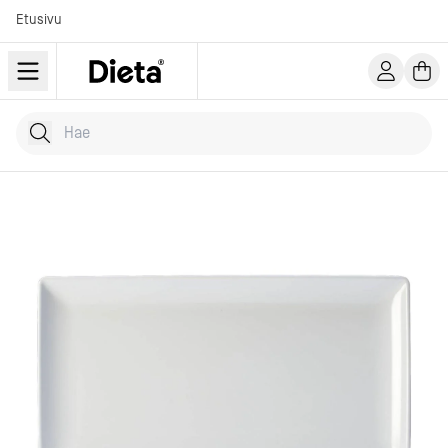
Etusivu
Hae tuotteita
Kirjoita hakusana...