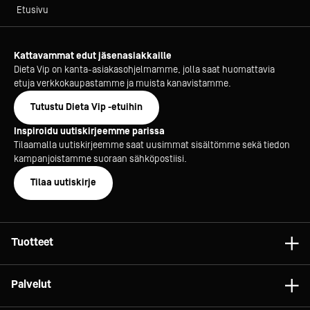
Etusivu
Kattavammat edut jäsenasiakkaille
Dieta Vip on kanta-asiakasohjelmamme, jolla saat huomattavia
etuja verkkokaupastamme ja muista kanavistamme.
Tutustu Dieta Vip -etuihin
Inspiroidu uutiskirjeemme parissa
Tilaamalla uutiskirjeemme saat uusimmat sisältömme sekä tiedon
kampanjoistamme suoraan sähköpostiisi.
Tilaa uutiskirje
Tuotteet
Astiat
Palvelut
Laitteet