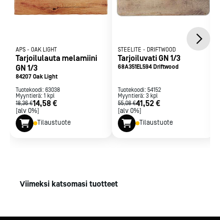
APS
-
OAK LIGHT
STEELITE
-
DRIFTWOOD
Tarjoilulauta melamiini
Tarjoiluvati GN 1/3
GN 1/3
68A351EL594 Driftwood
84207 Oak Light
Tuotekoodi:
63038
Tuotekoodi:
54152
Myyntierä:
1
kpl
Myyntierä:
3
kpl
14,58 €
41,52 €
18,36 €
55,08 €
[alv 0%]
[alv 0%]
Tilaustuote
Tilaustuote
Viimeksi katsomasi tuotteet