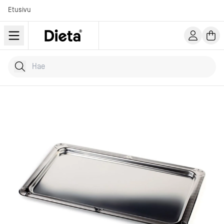
Etusivu
Hae tuotteita
Kirjoita hakusana...