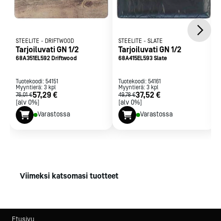
STEELITE
-
DRIFTWOOD
STEELITE
-
SLATE
Tarjoiluvati GN 1/2
Tarjoiluvati GN 1/2
68A351EL592 Driftwood
68A415EL593 Slate
Tuotekoodi:
54151
Tuotekoodi:
54161
Myyntierä:
3
kpl
Myyntierä:
3
kpl
57,29 €
37,52 €
76,01 €
49,78 €
[alv 0%]
[alv 0%]
Varastossa
Varastossa
Viimeksi katsomasi tuotteet
Etusivu