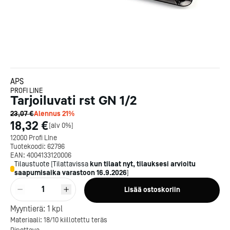
APS
PROFI LINE
Tarjoiluvati rst GN 1/2
23,07 €
Alennus
21
%
18,32 €
[
alv 0%
]
12000 Profi LIne
Tuotekoodi:
62796
EAN:
4004133120006
Tilaustuote
[
Tilattavissa
kun tilaat nyt, tilauksesi arvioitu
saapumisaika varastoon
16.9.2026
]
1
Lisää ostoskoriin
Kotipizza on vuonna 1987
Myyntierä:
1
kpl
perustettu yritys, jolla on yli
Materiaali: 18/10 kiillotettu teräs
300 ravintolaa eri puolella