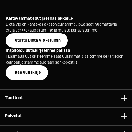
Kattavammat edut jäsenasiakkaille
Dieta Vip on kanta-asiakasohjelmamme, jolla saat huomattavia
etuja verkkokaupastamme ja muista kanavistamme.
Tutustu Dieta Vip -etuihin
Inspiroidu uutiskirjeemme parissa
Tilaamalla uutiskirjeemme saat uusimmat sisältömme sekä tiedon
kampanjoistamme suoraan sähköpostiisi.
Tilaa uutiskirje
Tuotteet
Astiat
Palvelut
Laitteet
Konsultointi