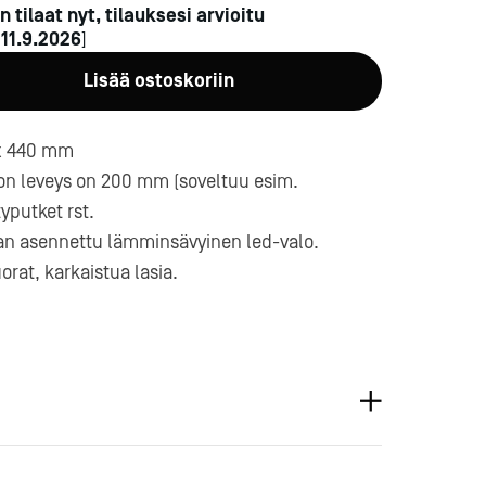
n tilaat nyt, tilauksesi arvioitu
n
11.9.2026
]
Lisää ostoskoriin
 x 440 mm
ason leveys on 200 mm (soveltuu esim.
a-
typutket rst.
aan asennettu lämminsävyinen led-valo.
orat, karkaistua lasia.