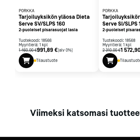
Parilat ja
PORKKA
PORKKA
rasvakeitti
Tarjoiluyksikön yläosa Dieta
Tarjoiluyksikö
Rasvakeittime
Serve SV/SLPS 160
Serve SI/SLPS 
Parilat
2-puoleiset pisarasuojat lasia
2-puoleiset pisaras
Kierrätys
3x350W infralämm
Tuotekoodi:
18566
Tuotekoodi:
18568
Myyntierä:
1
kpl
Myyntierä:
1
kpl
991,89 €
1 572,9
1 460,00 €
[alv 0%]
2 310,00 €
Tilaustuote
Tilaustuot
Kaikki
laitteet
Tilaa uutiski
Viimeksi katsomasi tuottee