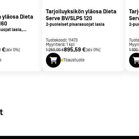
Tarjoiluyksikön yläosa Dieta
Tar
met
n yläosa Dieta
Serve BV/SLPS 120
Ser
t
160
2-puoleiset pisarasuojat lasia
2-puo
uojat lasia,
it
Tuotekoodi:
11473
Tuot
Myyntierä:
1
kpl
Myyn
0 €
895,59 €
[alv 0%]
1 250,00 €
[alv 0%]
1 100
e
Tilaustuote
rje
Liity Vip-asiakkaaksi
t