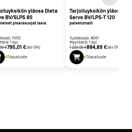
joiluyksikön yläosa Dieta
Tarjoiluyksikön yläosa Die
ve BV/SLPS 80
Serve BV/LPS-T 120
leiset pisarasuojat lasia
palvelumalli
ekoodi:
11472
Tuotekoodi:
8047
tierä:
1
kpl
Myyntierä:
1
kpl
795,01 €
884,89 €
,00 €
[alv 0%]
1 220,00 €
[alv 0%]
Tilaustuote
Tilaustuote