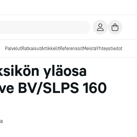
Palvelut
Ratkaisut
Artikkelit
Referenssit
Meistä
Yhteystiedot
ksikön yläosa
rve BV/SLPS 160
ia