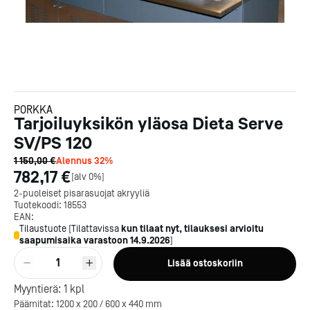
PORKKA
Tarjoiluyksikön yläosa Dieta Serve
SV/PS 120
1 150,00 €
Alennus
32
%
782,17 €
[
alv 0%
]
2-puoleiset pisarasuojat akryyliä
Tuotekoodi:
18553
EAN:
Tilaustuote
[
Tilattavissa
kun tilaat nyt, tilauksesi arvioitu
saapumisaika varastoon
14.9.2026
]
1
Lisää ostoskoriin
Myyntierä:
1
kpl
Päämitat: 1200 x 200 / 600 x 440 mm