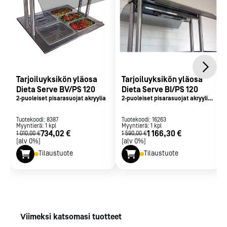
Tarjoiluyksikön yläosa
Tarjoiluyksikön yläosa
Dieta Serve BV/PS 120
Dieta Serve BI/PS 120
2-puoleiset pisarasuojat akryylia
2-puoleiset pisarasuojat akryyliä,
2x infralämmiti
Tuotekoodi:
8387
Tuotekoodi:
16263
Myyntierä:
1
kpl
Myyntierä:
1
kpl
734,02 €
1 166,30 €
1 010,00 €
1 590,00 €
[alv 0%]
[alv 0%]
Tilaustuote
Tilaustuote
Viimeksi katsomasi tuotteet