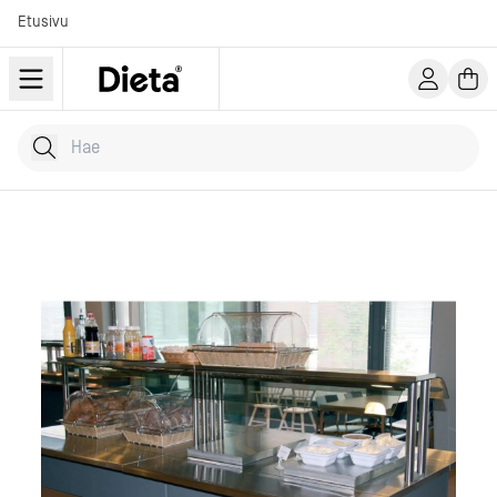
Etusivu
Hae tuotteita
Kirjoita hakusana...