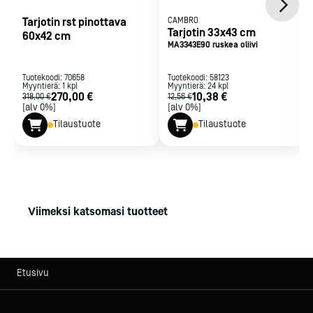
Tarjotin rst pinottava
CAMBRO
Tarjotin 33x43 cm
60x42 cm
MA3343E90 ruskea oliivi
Tuotekoodi:
70658
Tuotekoodi:
58123
Myyntierä:
1
kpl
Myyntierä:
24
kpl
270,00 €
10,38 €
318,00 €
12,56 €
[alv 0%]
[alv 0%]
Tilaustuote
Tilaustuote
Viimeksi katsomasi tuotteet
Etusivu