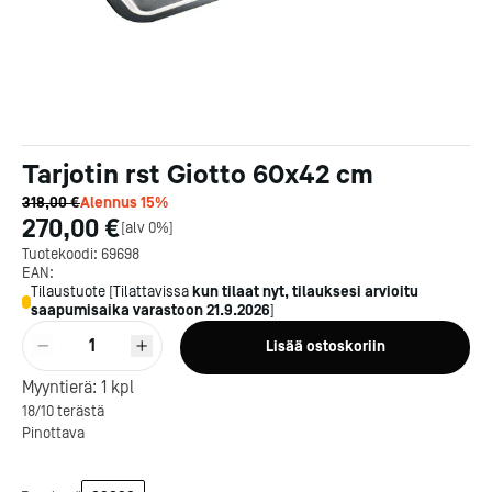
Tarjotin rst Giotto 60x42 cm
318,00 €
Alennus
15
%
270,00 €
[
alv 0%
]
Tuotekoodi:
69698
EAN:
Tilaustuote
[
Tilattavissa
kun tilaat nyt, tilauksesi arvioitu
saapumisaika varastoon
21.9.2026
]
1
Lisää ostoskoriin
Kotipizza on vuonna 1987
Myyntierä:
1
kpl
perustettu yritys, jolla on yli
18/10 terästä
300 ravintolaa eri puolella
Pinottava
Suomea. Dieta on tehnyt
Michelin-tähdet jaettii
Kotipizzan kanssa pitkään
maanantaina 27.5. Helsing
yhteistyötä, ja olemme
Suomeen saatiin kaksi uu