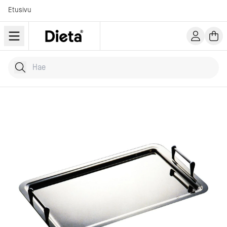
Etusivu
Hae tuotteita
Kirjoita hakusana...