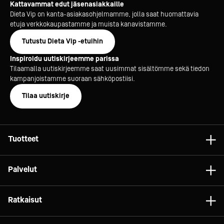
Kattavammat edut jäsenasiakkaille
Dieta Vip on kanta-asiakasohjelmamme, jolla saat huomattavia
etuja verkkokaupastamme ja muista kanavistamme.
Tutustu Dieta Vip -etuihin
Inspiroidu uutiskirjeemme parissa
Tilaamalla uutiskirjeemme saat uusimmat sisältömme sekä tiedon
kampanjoistamme suoraan sähköpostiisi.
Tilaa uutiskirje
Tuotteet
Astiat
Palvelut
Laitteet
Konsultointi
Tarvikkeet
Ratkaisut
Projektit
Vaunut ja kalusteet