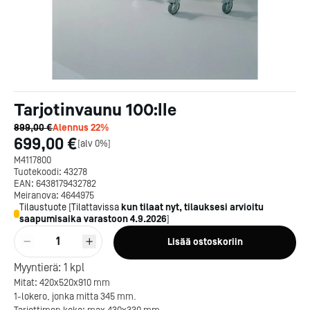
Tarjotinvaunu 100:lle
899,00 €
Alennus
22
%
699,00 €
[
alv 0%
]
M4117800
Tuotekoodi:
43278
EAN:
6438179432782
Meiranova:
4644975
Tilaustuote
[
Tilattavissa
kun tilaat nyt, tilauksesi arvioitu
saapumisaika varastoon
4.9.2026
]
1
Lisää ostoskoriin
Myyntierä:
1
kpl
Mitat: 420x520x910 mm
1-lokero, jonka mitta 345 mm.
Kotipizza on vuonna 1987