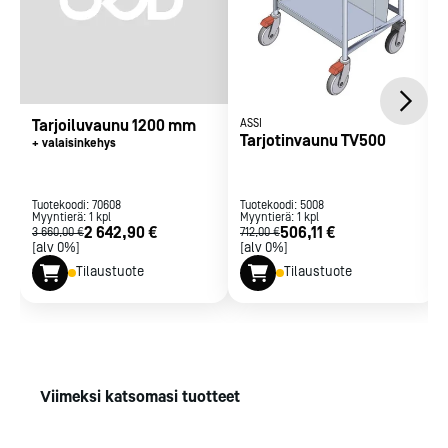
Tarjoiluvaunu 1200 mm
ASSI
Tarjotinvaunu TV500
+ valaisinkehys
Tuotekoodi:
70608
Tuotekoodi:
5008
Myyntierä:
1
kpl
Myyntierä:
1
kpl
2 642,90 €
506,11 €
3 660,00 €
712,00 €
[alv 0%]
[alv 0%]
Tilaustuote
Tilaustuote
Viimeksi katsomasi tuotteet