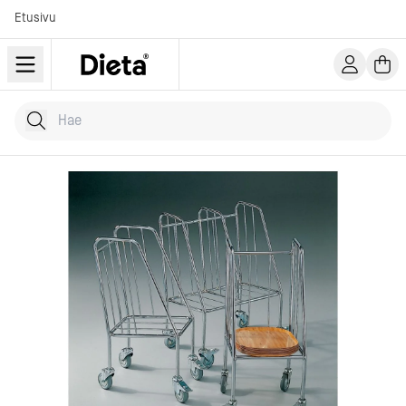
Etusivu
Hae tuotteita
Kirjoita hakusana...