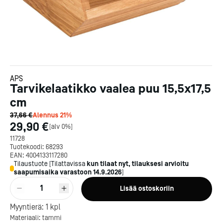
APS
Tarvikelaatikko vaalea puu 15,5x17,5
cm
37,66 €
Alennus
21
%
29,90 €
[
alv 0%
]
11728
Tuotekoodi:
68293
EAN:
4004133117280
Tilaustuote
[
Tilattavissa
kun tilaat nyt, tilauksesi arvioitu
saapumisaika varastoon
14.9.2026
]
1
Lisää ostoskoriin
Kotipizza on vuonna 1987
Myyntierä:
1
kpl
perustettu yritys, jolla on yli
Materiaali: tammi
300 ravintolaa eri puolella