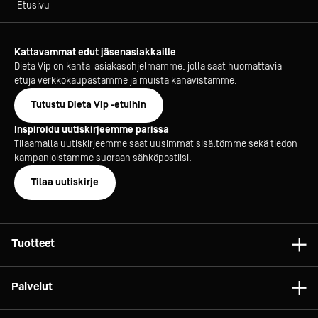
Etusivu
Kattavammat edut jäsenasiakkaille
Dieta Vip on kanta-asiakasohjelmamme, jolla saat huomattavia
etuja verkkokaupastamme ja muista kanavistamme.
Tutustu Dieta Vip -etuihin
Inspiroidu uutiskirjeemme parissa
Tilaamalla uutiskirjeemme saat uusimmat sisältömme sekä tiedon
kampanjoistamme suoraan sähköpostiisi.
Tilaa uutiskirje
Tuotteet
Astiat
Palvelut
Laitteet