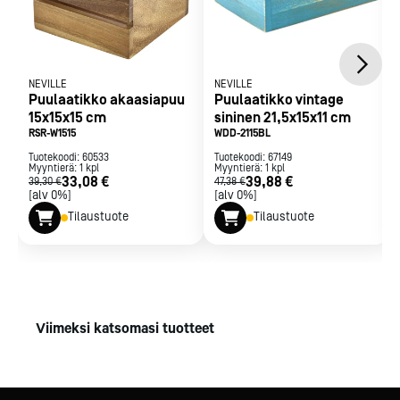
NEVILLE
NEVILLE
Puulaatikko akaasiapuu
Puulaatikko vintage
15x15x15 cm
sininen 21,5x15x11 cm
RSR-W1515
WDD-2115BL
Tuotekoodi:
60533
Tuotekoodi:
67149
Myyntierä:
1
kpl
Myyntierä:
1
kpl
33,08 €
39,88 €
39,30 €
47,38 €
[alv 0%]
[alv 0%]
Tilaustuote
Tilaustuote
Viimeksi katsomasi tuotteet