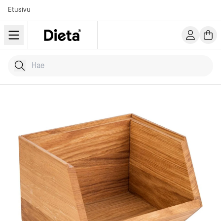
Etusivu
Hae tuotteita
Kirjoita hakusana...