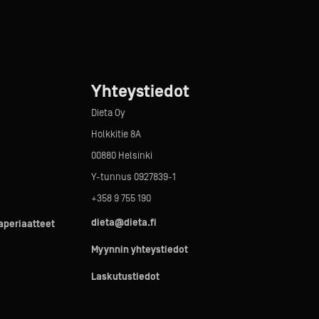
Yhteystiedot
Dieta Oy
Holkkitie 8A
00880 Helsinki
Y-tunnus 0927839-1
+358 9 755 190
dieta@dieta.fi
taperiaatteet
Myynnin yhteystiedot
Laskutustiedot