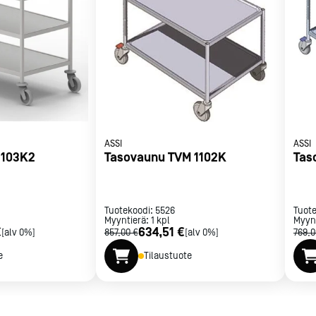
met
2 kpl MK-J-S-125 PTE/K SOFT.
t
ruostumatonta terästä.
rje
Liity Vip-asiakkaaksi
ASSI
ASSI
1103K2
Tasovaunu TVM 1102K
Tas
Tuotekoodi:
5526
Tuot
Myyntierä:
1
kpl
Myyn
€
634,51 €
[alv 0%]
857,00 €
[alv 0%]
769,0
e
Tilaustuote