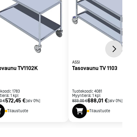
ASSI
ovaunu TV1102K
Tasovaunu TV 1103
ekoodi:
1783
Tuotekoodi:
4081
tierä:
1
kpl
Myyntierä:
1
kpl
572,45 €
688,01 €
0 €
[alv 0%]
933,00 €
[alv 0%]
Tilaustuote
Tilaustuote