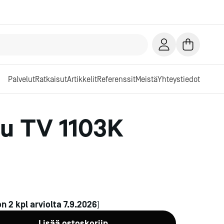
Palvelut
Ratkaisut
Artikkelit
Referenssit
Meistä
Yhteystiedot
u TV 1103K
on
2
kpl arviolta
7.9.2026
]
Lisää ostoskoriin