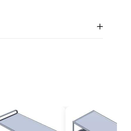
 MK-S-125-PTE/K SOFT ja 2 kpl MK-J-S-125