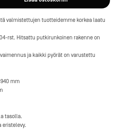
ä valmistettujen tuotteidemme korkea laatu
304-rst. Hitsattu putkirunkoinen rakenne on
aimennus ja kaikki pyörät on varustettu
a-
 / 940 mm
mm
a tasolla.
 eristelevy.