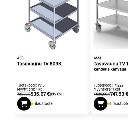
Tasoissa reunus, tasojen alla eristelevy.
Parilat ja
Päädyssä työntökahva.
rasvakeitti
Manner Tango pyörät, 2 kpl MK-S-125-PTE/K SOFT ja 
Rasvakeittime
Vaunun tukeva putkirunkoinen rakenne on hitsattua 
Parilat
Kierrätys
Kaikki
laitteet
Tilaa uutiski
ASSI
ASSI
Tasovaunu TV 603K
Tasovaunu TV 
kahdella kahvalla
Tuotekoodi:
1915
Tuotekoodi:
71222
Myyntierä:
1
kpl
Myyntierä:
1
kpl
536,07 €
747,93 
721,00 €
[alv 0%]
1 020,00 €
Tilaustuote
Tilaustuot