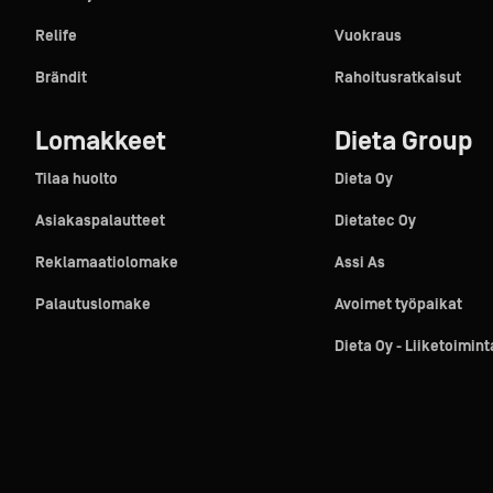
Relife
Vuokraus
Brändit
Rahoitusratkaisut
Lomakkeet
Dieta Group
Tilaa huolto
Dieta Oy
Asiakaspalautteet
Dietatec Oy
Reklamaatiolomake
Assi As
Palautuslomake
Avoimet työpaikat
Dieta Oy - Liiketoimin