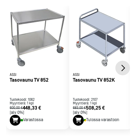
ASSI
ASSI
Tasovaunu TV 852
Tasovaunu TV 852K
Tuotekoodi:
1062
Tuotekoodi:
2107
Myyntierä:
1
kpl
Myyntierä:
1
kpl
448,33 €
508,25 €
600,00 €
683,00 €
[alv 0%]
[alv 0%]
Varastossa
Tulossa varastoon