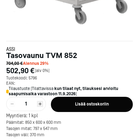
ASSI
Tasovaunu TVM 852
704,00 €
Alennus
29
%
502,90 €
[
alv 0%
]
Tuotekoodi:
5796
EAN:
Tilaustuote
[
Tilattavissa
kun tilaat nyt, tilauksesi arvioitu
saapumisaika varastoon
11.9.2026
]
1
Lisää ostoskoriin
Myyntierä:
1
kpl
Päämitat: 850 x 600 x 600 mm
Tasojen mitat: 797 x 547 mm
Tasojen väli: 370 mm