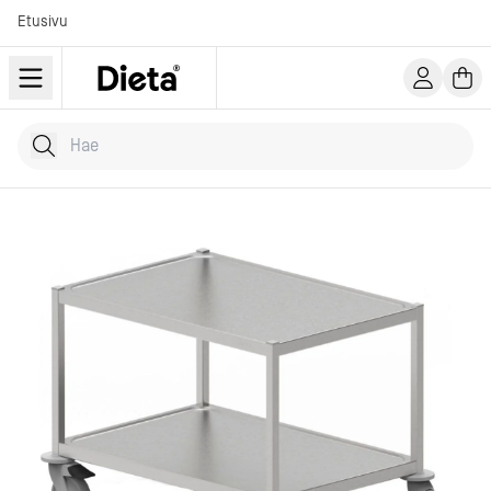
Etusivu
Hae tuotteita
Kirjoita hakusana...