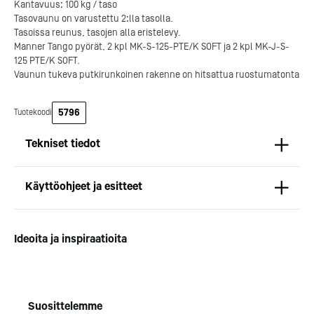
Kantavuus: 100 kg / taso
Tasovaunu on varustettu 2:lla tasolla.
Tasoissa reunus, tasojen alla eristelevy.
Manner Tango pyörät, 2 kpl MK-S-125-PTE/K SOFT ja 2 kpl MK-J-S-
125 PTE/K SOFT.
Vaunun tukeva putkirunkoinen rakenne on hitsattua ruostumatonta
Kotipizza on vuonna 1987
terästä.
perustettu yritys, jolla on yli
300 ravintolaa eri puolella
5796
Tuotekoodi
Suomea. Dieta on tehnyt
Michelin-tähdet jaettii
Kotipizzan kanssa pitkään
maanantaina 27.5. Helsing
Tekniset tiedot
yhteistyötä, ja olemme
Suomeen saatiin kaksi uu
toimineet yhteistyökumppanina
yhden tähden ravintolaa
Mitat
jo useiden kymmenten
kaikki aiemmin tähten
Pituus (mm): 600
Käyttöohjeet ja esitteet
ravintoloiden suunnittelussa,
ansainneet ravintolat säily
Syvyys (mm): 850
toteutuksessa ja ylläpidossa.
tähtensä.
Korkeus (mm): 600
Esite
Paino (kg): 12
Kotipizza Group
Logomo
Ideoita ja inspiraatioita
Suosittelemme