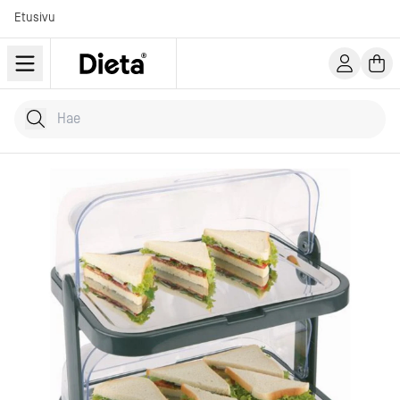
Etusivu
Hae tuotteita
Kirjoita hakusana...