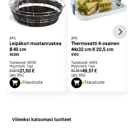
APS
APS
Leipäkori mustanruskea
Thermosetti 4-osainen
Ø 40 cm
44x32 cm K 20,5 cm
40295
9100
Tuotekoodi:
60730
Tuotekoodi:
44413
Myyntierä:
1
kpl
Myyntierä:
1
kpl
21,50 €
49,51 €
27,07 €
62,38 €
[alv 0%]
[alv 0%]
Tilaustuote
Tilaustuote
Viimeksi katsomasi tuotteet