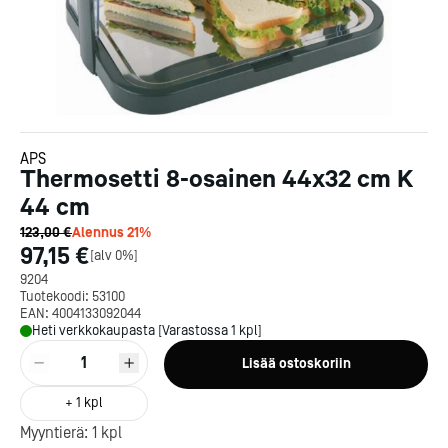
APS
Thermosetti 8-osainen 44x32 cm K
44 cm
123,00 €
Alennus
21
%
97,15 €
[
alv 0%
]
9204
Tuotekoodi:
53100
EAN:
4004133092044
Heti verkkokaupasta [Varastossa 1 kpl]
1
Lisää ostoskoriin
+
1
kpl
Myyntierä:
1
kpl
Kotipizza on vuonna 1987