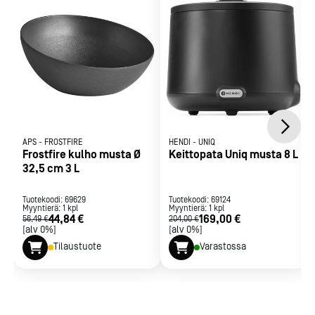
APS
-
FROSTFIRE
HENDI
-
UNIQ
Frostfire kulho musta Ø
Keittopata Uniq musta 8 L
32,5 cm 3 L
Tuotekoodi:
69629
Tuotekoodi:
69124
Myyntierä:
1
kpl
Myyntierä:
1
kpl
44,84 €
169,00 €
56,49 €
204,00 €
[alv 0%]
[alv 0%]
Tilaustuote
Varastossa