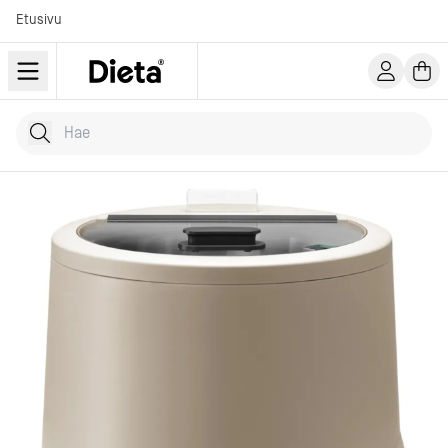
Etusivu
Hae tuotteita
Kirjoita hakusana...