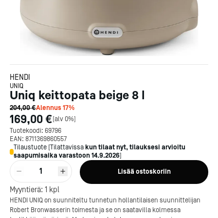
HENDI
UNIQ
Uniq keittopata beige 8 l
204,00 €
Alennus
17
%
169,00 €
[
alv 0%
]
Tuotekoodi:
69796
EAN:
8711369860557
Tilaustuote
[
Tilattavissa
kun tilaat nyt, tilauksesi arvioitu
saapumisaika varastoon
14.9.2026
]
1
Lisää ostoskoriin
Myyntierä:
1
kpl
HENDI UNIQ on suunniteltu tunnetun hollantilaisen suunnittelijan
Robert Bronwasserin toimesta ja se on saatavilla kolmessa