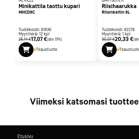
NEVILLE
BARTSCHER
Parilat ja
Minikattila taottu kupari
Riisihaarukka
rasvakeitti
MHCD9C
Riisinkeitin 8L
Rasvakeittime
Parilat
Tuotekoodi:
61636
Tuotekoodi:
62276
Myyntierä:
12
kpl
Myyntierä:
Kierrätys
1
kpl
17,07 €
20,33 €
25,14 €
[alv 0%]
30,07 €
[al
Tilaustuote
Tilaustuot
Kaikki
laitteet
Tilaa uutiski
Viimeksi katsomasi tuottee
Etusivu