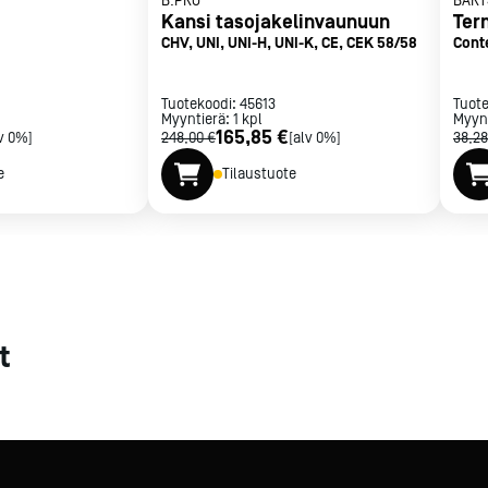
B.PRO
BART
Kansi tasojakelinvaunuun
Ter
met
CHV, UNI, UNI-H, UNI-K, CE, CEK 58/58
Cont
t
Tuotekoodi:
45613
Tuot
Myyntierä:
1
kpl
Myyn
165,85 €
v 0%]
248,00 €
[alv 0%]
38,28
e
Tilaustuote
rje
Liity Vip-asiakkaaksi
t