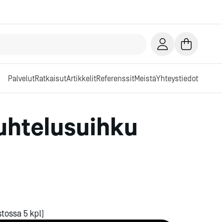
Palvelut
Ratkaisut
Artikkelit
Referenssit
Meistä
Yhteystiedot
uhtelusuihku
tossa 5 kpl]