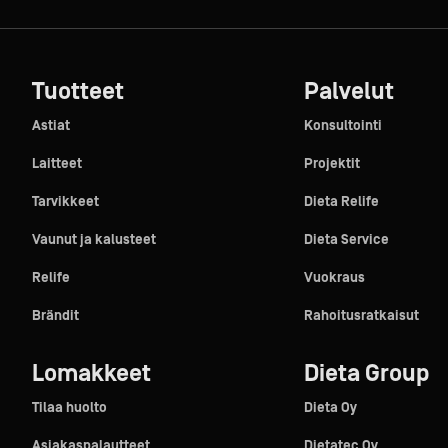
Tuotteet
Palvelut
Astiat
Konsultointi
Laitteet
Projektit
Tarvikkeet
Dieta Relife
Vaunut ja kalusteet
Dieta Service
Relife
Vuokraus
Brändit
Rahoitusratkaisut
Lomakkeet
Dieta Group
Tilaa huolto
Dieta Oy
Asiakaspalautteet
Dietatec Oy