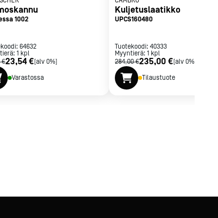
SCHER
CAMBRO
moskannu
Kuljetuslaatikko
essa 1002
UPCS160480
ekoodi:
64632
Tuotekoodi:
40333
tierä:
1
kpl
Myyntierä:
1
kpl
23,54 €
235,00 €
 €
[alv 0%]
284,00 €
[alv 0%]
Varastossa
Tilaustuote