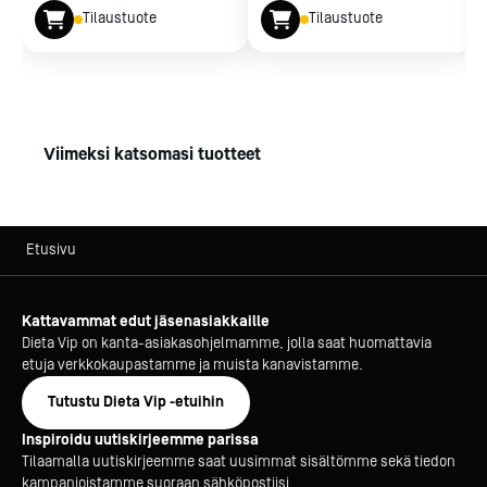
Tilaustuote
Tilaustuote
Viimeksi katsomasi tuotteet
Etusivu
Kattavammat edut jäsenasiakkaille
Dieta Vip on kanta-asiakasohjelmamme, jolla saat huomattavia
etuja verkkokaupastamme ja muista kanavistamme.
Tutustu Dieta Vip -etuihin
Inspiroidu uutiskirjeemme parissa
Tilaamalla uutiskirjeemme saat uusimmat sisältömme sekä tiedon
kampanjoistamme suoraan sähköpostiisi.