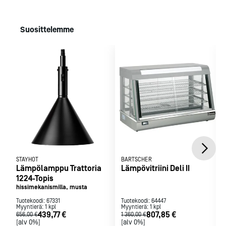
Kokokonaiskorkeus: 950 - 2000 mm, sisäänvedettävä
kierrejohto
Sähköliitäntä: 230/50/1 0,25 kW (lämpölamppu 0,25 kW)
Suosittelemme
Sähköliitäntä
Sähköliitäntä: 230/50/1 0,25 kW
STAYHOT
BARTSCHER
Lämpölamppu Trattoria
Lämpövitriini Deli II
1224-Topis
hissimekanismilla, musta
Tuotekoodi:
67331
Tuotekoodi:
64447
Myyntierä:
1
kpl
Myyntierä:
1
kpl
439,77 €
807,85 €
656,00 €
1 360,00 €
[alv 0%]
[alv 0%]