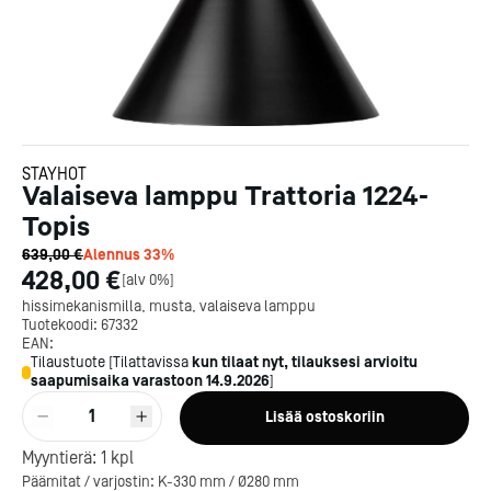
STAYHOT
Valaiseva lamppu Trattoria 1224-
Topis
639,00 €
Alennus
33
%
428,00 €
[
alv 0%
]
hissimekanismilla, musta, valaiseva lamppu
Tuotekoodi:
67332
EAN:
Tilaustuote
[
Tilattavissa
kun tilaat nyt, tilauksesi arvioitu
saapumisaika varastoon
14.9.2026
]
1
Lisää ostoskoriin
Myyntierä:
1
kpl
Päämitat / varjostin: K-330 mm / Ø280 mm