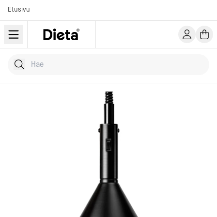
Etusivu
Hae tuotteita
Kirjoita hakusana...