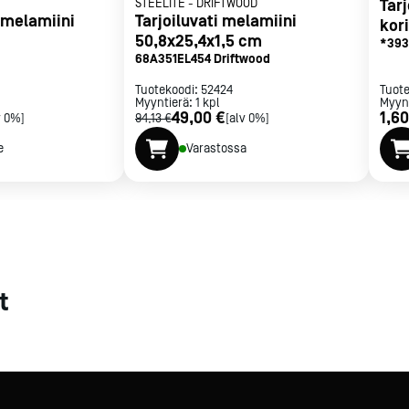
STEELITE
-
DRIFTWOOD
Tar
n melamiini
Tarjoiluvati melamiini
kor
met
50,8x25,4x1,5 cm
*393
t
68A351EL454 Driftwood
Tuotekoodi:
52424
Tuot
Myyntierä:
1
kpl
Myyn
49,00 €
1,60
v 0%]
94,13 €
[alv 0%]
e
Varastossa
rje
Liity Vip-asiakkaaksi
t