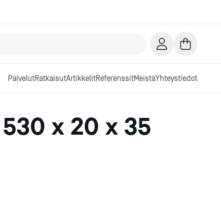
Palvelut
Ratkaisut
Artikkelit
Referenssit
Meistä
Yhteystiedot
 530 x 20 x 35