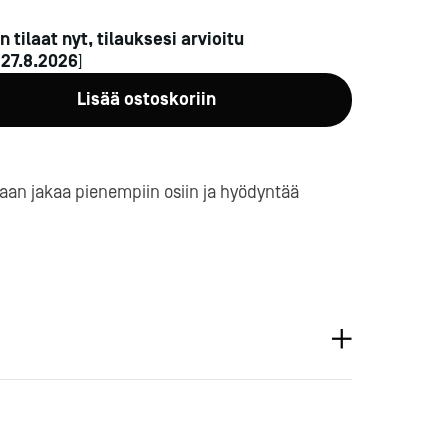
n tilaat nyt, tilauksesi arvioitu
n
27.8.2026
]
Lisää ostoskoriin
daan jakaa pienempiin osiin ja hyödyntää
a-