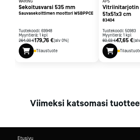
WARING
APS
Parilat ja
Sekoitusvarsi 535 mm
Vitriinitarjoti
rasvakeitti
Sauvasekoittimen moottori WSBPPCE
51x51x3 cm
Rasvakeittime
83404
Parilat
Tuotekoodi:
69948
Tuotekoodi:
50983
Kierrätys
Myyntierä:
1
kpl
Myyntierä:
1
kpl
179,76 €
47,65 €
264,00 €
[alv 0%]
60,03 €
[al
Tilaustuote
Tilaustuot
Kaikki
laitteet
Tilaa uutiski
Viimeksi katsomasi tuottee
Etusivu