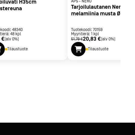
joiluvati H35cm
APS
-
NERO
Tarjoilulautanen Nero
istereuna
melamiinia musta Ø 50 c
ekoodi:
48340
Tuotekoodi:
70159
tierä:
48
kpl
Myyntierä:
1
kpl
 €
20,83 €
[alv 0%]
51,79 €
[alv 0%]
Tilaustuote
Tilaustuote