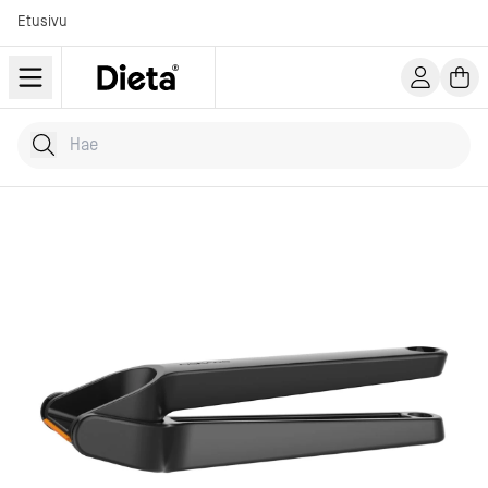
Etusivu
Hae tuotteita
Kirjoita hakusana...