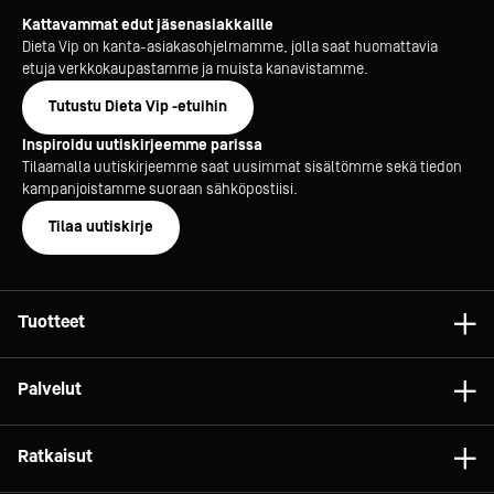
Kattavammat edut jäsenasiakkaille
Dieta Vip on kanta-asiakasohjelmamme, jolla saat huomattavia
etuja verkkokaupastamme ja muista kanavistamme.
Tutustu Dieta Vip -etuihin
Inspiroidu uutiskirjeemme parissa
Tilaamalla uutiskirjeemme saat uusimmat sisältömme sekä tiedon
kampanjoistamme suoraan sähköpostiisi.
Tilaa uutiskirje
Tuotteet
Astiat
Palvelut
Laitteet
Konsultointi
Tarvikkeet
Ratkaisut
Projektit