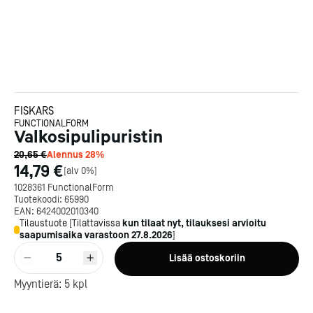
FISKARS
FUNCTIONALFORM
Valkosipulipuristin
20,65 €
Alennus
28
%
14,79 €
[
alv 0%
]
1028361 FunctionalForm
Tuotekoodi:
65990
EAN:
6424002010340
Tilaustuote
[
Tilattavissa
kun tilaat nyt, tilauksesi arvioitu
saapumisaika varastoon
27.8.2026
]
Kotipizza on vuonna 1987
5
Lisää ostoskoriin
perustettu yritys, jolla on yli
300 ravintolaa eri puolella
Myyntierä:
5
kpl
Suomea. Dieta on tehnyt
Michelin-tähdet jaettii
Kotipizzan kanssa pitkään
maanantaina 27.5. Helsing