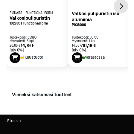
FISKARS
-
FUNCTIONALFORM
Valkosipulipuristin iso
Valkosipulipuristin
alumiinia
1028361 FunctionalForm
P938000
Tuotekoodi:
65990
Tuotekoodi:
65733
Myyntierä:
5
kpl
Myyntierä:
1
kpl
14,79 €
10,18 €
20,65 €
14,55 €
[alv 0%]
[alv 0%]
Tilaustuote
Varastossa
Viimeksi katsomasi tuotteet
Etusivu