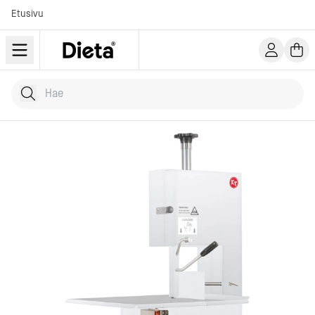
Etusivu
Hae tuotteita
Kirjoita hakusana...