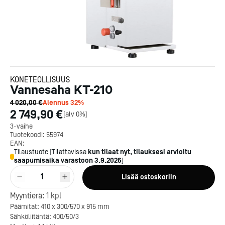
KONETEOLLISUUS
Vannesaha KT-210
4 020,00 €
Alennus
32
%
2 749,90 €
[
alv 0%
]
3-vaihe
Tuotekoodi:
55974
EAN:
Tilaustuote
[
Tilattavissa
kun tilaat nyt, tilauksesi arvioitu
saapumisaika varastoon
3.9.2026
]
1
Lisää ostoskoriin
Myyntierä:
1
kpl
Päämitat: 410 x 300/570 x 915 mm
Sähköliitäntä: 400/50/3