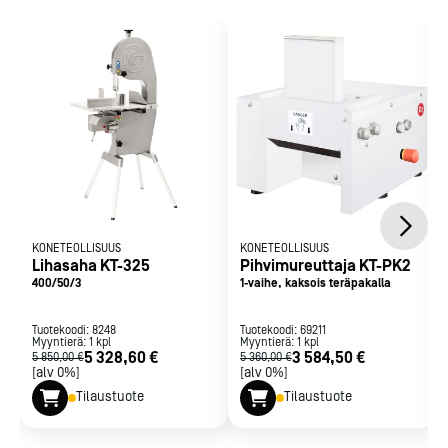
Laitteen paino: 52 kg
Materiaali ruostumatonta terästä.
Laitteen paino: 52 kg
Materiaali: ruostumaton teräs.
Kiinteällä pöydällä varustettu pöytämallinen vannesaha.
Varustettu jarrumoottorilla, joka takaa terän nopean
pysähtymisen laitteen sammuttamisen yhteydessä.
Hiljainen ja tasainen käynti.
KT-sahat täyttävät standardin SFS-EN 12268:en
(Elintarvikekoneet. Vannesahat. Turvallisuus- ja
hygieniavaatimukset) vaatimukset.
KONETEOLLISUUS
KONETEOLLISUUS
Lihasaha KT-325
Pihvimureuttaja KT-PK2
400/50/3
1-vaihe, kaksois teräpakalla
Tuotekoodi:
8248
Tuotekoodi:
69211
Myyntierä:
1
kpl
Myyntierä:
1
kpl
5 328,60 €
3 584,50 €
5 850,00 €
5 360,00 €
[alv 0%]
[alv 0%]
Tilaustuote
Tilaustuote