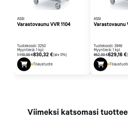
Parilat ja
rasvakeitti
Rasvakeittime
ASSI
ASSI
Varastovaunu VVR 1104
Varastovaunu 
Parilat
Kierrätys
Tuotekoodi:
3250
Tuotekoodi:
3946
Myyntierä:
1
kpl
Myyntierä:
1
kpl
830,32 €
629,16 €
1 140,00 €
[alv 0%]
852,00 €
Kaikki
laitteet
Tilaa uutiski
Tilaustuote
Tilaustuot
Viimeksi katsomasi tuottee