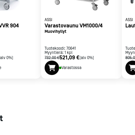
met
t
ASSI
ASSI
VVR 904
Varastovaunu VM1000/4
Lau
Muovihyllyt
Tuotekoodi:
70641
Tuot
Myyntierä:
1
kpl
Myyn
521,09 €
[alv 0%]
732,00 €
[alv 0%]
805,0
rje
Liity Vip-asiakkaaksi
e
Varastossa
t