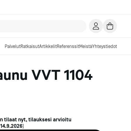
Palvelut
Ratkaisut
Artikkelit
Referenssit
Meistä
Yhteystiedot
aunu VVT 1104
n tilaat nyt, tilauksesi arvioitu
n
14.9.2026
]