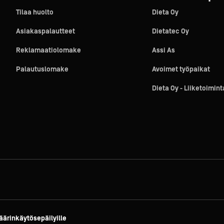
Tilaa huolto
Dieta Oy
Asiakaspalautteet
Dietatec Oy
Reklamaatiolomake
Assi As
Palautuslomake
Avoimet työpaikat
Dieta Oy - Liiketoimin
äärinkäytösepäilyille