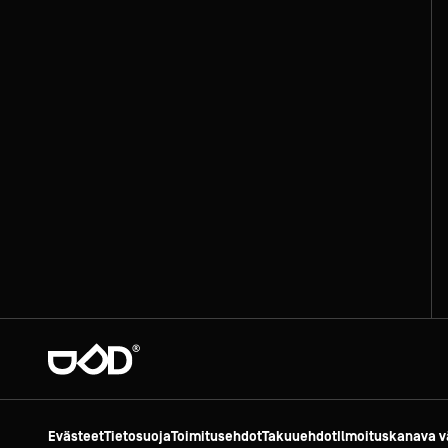
Evästeet
Tietosuoja
Toimitusehdot
Takuuehdot
Ilmoituskanava v