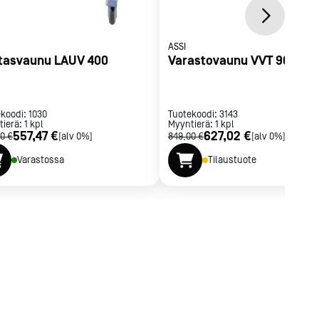
ASSI
tasvaunu LAUV 400
Varastovaunu VVT 904
ekoodi:
1030
Tuotekoodi:
3143
tierä:
1
kpl
Myyntierä:
1
kpl
557,47 €
627,02 €
0 €
[alv 0%]
849,00 €
[alv 0%]
Varastossa
Tilaustuote