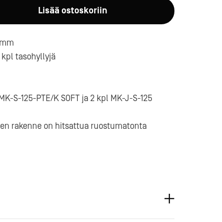
Lisää ostoskoriin
0 mm
 kpl tasohyllyjä
a-
 MK-S-125-PTE/K SOFT ja 2 kpl MK-J-S-125
en rakenne on hitsattua ruostumatonta