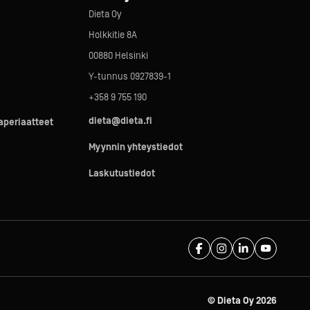
Dieta Oy
Holkkitie 8A
00880 Helsinki
Y-tunnus 0927839-1
+358 9 755 190
dieta@dieta.fi
taperiaatteet
Myynnin yhteystiedot
Laskutustiedot
© Dieta Oy
2026