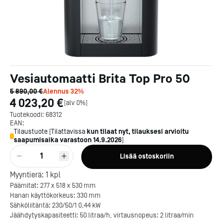
Vesiautomaatti Brita Top Pro 50
5 890,00 €
Alennus
32
%
4 023,20 €
[
alv 0%
]
Tuotekoodi:
68312
EAN:
Tilaustuote
[
Tilattavissa
kun tilaat nyt, tilauksesi arvioitu
saapumisaika varastoon
14.9.2026
]
1
Lisää ostoskoriin
Myyntierä:
1
kpl
Päämitat: 277 x 518 x 530 mm
Hanan käyttökorkeus: 330 mm
Sähköliitäntä: 230/50/1 0,44 kW
Jäähdytyskapasiteetti: 50 litraa/h, virtausnopeus: 2 litraa/min