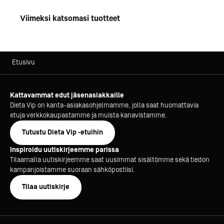
toimistoon tai yritysten odotustiloihin. '
Helppo asentaa ja ylläpitää.
Viimeksi katsomasi tuotteet
Ympäristöystävällinen: korkea energiatehokkuus /
pieni sähkönkulutuksen tarve ja ympäristöystävällinen
R290-kylmäaine.
Etusivu
Pienempi hiilijalanjälki: käyttämällä vesiautomaattia
CO2:n kulutus jopa 7 kertaa pienempi, kuin käyttämällä
Kattavammat edut jäsenasiakkaille
valmiiksi pullotettua vettä.
Dieta Vip on kanta-asiakasohjelmamme, jolla saat huomattavia
Vesiautomaatit vähentävät muoviroskaa ja
etuja verkkokaupastamme ja muista kanavistamme.
ympäristöpäästöjä kuljetuksessa sekä valmistuksessa
- kestävä kehitys.
Tutustu Dieta Vip -etuihin
Inspiroidu uutiskirjeemme parissa
Vesijärjestelmän ulostulopuoli on yleensä täysin
Tilaamalla uutiskirjeemme saat uusimmat sisältömme sekä tiedon
suojaamaton ja alttiina ympäristövaikutuksille.
kampanjoistamme suoraan sähköpostiisi.
Mikrobit kertyvät märkään vesihanaan ja ilman
Tilaa uutiskirje
asianmukaisia mekanismeja tämä voi johtaa veden
vastavirtaan tapahtuvaan kontaminoitumiseen.
ThermalGate™ suojaa ulkoisten vaikutusten