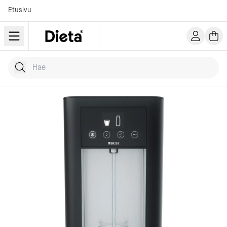
Etusivu
Hae tuotteita
Kirjoita hakusana...