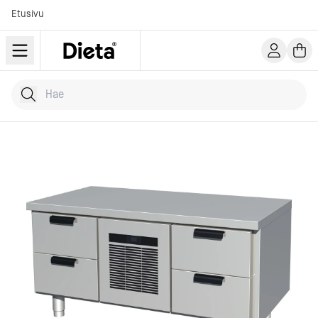
Etusivu
Hae tuotteita
Kirjoita hakusana...