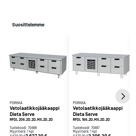
vetolaatikostojen laakeroidut liukukiskot ovat
Päämitat: 1260 x 650 x 600 mm
ruostumatonta terästä.
Sähköliitäntä: 230/50/1 0,275 kW, 10A / Pistokeliitäntä h= 500
Käyttövalmiit kalusteet ovat luotettavia, kestäviä ja
mm
pitkäikäisiä.
Sähköliitäntä
Suosittelemme
Sähköliitäntä: 230/50/1 0,25 kW
Laatikostot:
Helposti teleskooppikiskoilla ulosvedettävä
laatikkokehikko.
Kaikki laatikoston osat ovat rst:tä.
Teleskooppikiskot kestävät 55 kg rasitusta.
Kaappimoduleissa 2 kpl GN 1/1 -johdepareja.
Ergonominen, helposti puhdistettava oven vedin.
Kylmäkoneikko
Huoltoa tai korjausta helpottava kokonaan
PORKKA
PORKKA
Vetolaatikkojääkaappi
Vetolaatikkojääkaappi
ulosvedettävä jäähdytyskasetti.
Dieta Serve
Dieta Serve
Tehokas ilmankierto levittää kylmän tasaisesti
RFDL 206.2D.2D.MX.2D.2D
RFDL 166.2D.MX.2D.2D
kalusteeseen.
Tuotekoodi:
70488
Tuotekoodi:
70487
Ohjattu ilmankierto vähentään koneikon
Myyntierä:
1
kpl
Myyntierä:
1
kpl