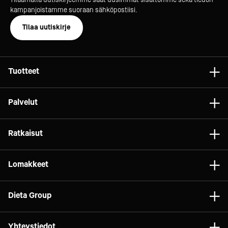
kampanjoistamme suoraan sähköpostiisi.
Lisävarusteet ja optiot:
Tilaa uutiskirje
- laatikon jakopienat
- rst-sisälaatikot
- kastikepullolaatikko
- kaappimoduuleihin lisähyllyt ja -johdeparit
Tuotteet
- pyörät, joista 2 kpl lukittavat
- maalaus RAL-värikartan mukaisiin sävyihin (maski ja
Astiat
Palvelut
koneikon ritilä)
Laitteet
- keskuskoneliitäntä
Konsultointi
- sähköhydraulinen korkeudensäätö
Tarvikkeet
Ratkaisut
Projektit
Vaunut ja kalusteet
Vastuullisuus:
Gelato
Dieta Relife
Lomakkeet
Laite ilmaisee lauhduttimen suodattimen
Relife
Elintarviketeollisuus
puhdistustarpeen. Puhdistus onnistuu käyttäjän
Dieta Service
Brändit
Tilaa huolto
toimesta.
Marketit
Dieta Group
Vuokraus
Laitteiden eristemateriaali ei sisällä haitallisia HFC-
Asiakaspalautteet
Pizza
yhdisteitä. Kylmäaine R290 on energiatehokas ja
Rahoitusratkaisut
Dieta Oy
Reklamaatiolomake
Yhteystiedot