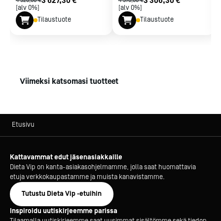
3 627,30 €
3 306,30 €
4 520,00 €
4 570,00 €
kuumenemista ja pidentää käyttöikää.
[alv 0%]
[alv 0%]
Laite on testattu ISO EN 22041-standardin mukaisesti.
Tilaustuote
Tilaustuote
Kylmäaine ympäristöystävällinen R290.
50 mm:n eriste HFC-vapaata polyuretaania.
Säädin
Elektroninen ohjausyksikkö, joka ilmoittaa lämpötilan,
Viimeksi katsomasi tuotteet
lauhduttimen puhdistustarpeen ja koneikon
sulatustarpeen.
Minimi- ja maksimilämpötilan tallennus. Optinen
lämpötilan ylä-/alahälytysraja
Etusivu
Anturivian hälytystoiminto
Kattavammat edut jäsenasiakkaille
Huolto ja ylläpito
Dieta Vip on kanta-asiakasohjelmamme, jolla saat huomattavia
Vetolaatikot, teleskooppikiskot, sisäpohjat ja
etuja verkkokaupastamme ja muista kanavistamme.
magneettitiivisteet ovat irrotettavissa ilman työkaluja.
Koneikon lauhduttimen suodatin helposti irrotettavissa
Tutustu Dieta Vip -etuihin
vesipesuun ilman työkaluja.
Inspiroidu uutiskirjeemme parissa
Säätöjalat
Tilaamalla uutiskirjeemme saat uusimmat sisältömme sekä tiedon