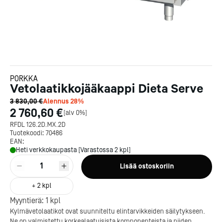
PORKKA
Vetolaatikkojääkaappi Dieta Serve
3 830,00 €
Alennus
28
%
2 760,60 €
[
alv 0%
]
RFDL 126.2D.MX.2D
Tuotekoodi:
70486
EAN:
Heti verkkokaupasta [Varastossa 2 kpl]
1
Lisää ostoskoriin
+
2
kpl
Myyntierä:
1
kpl
Kylmävetolaatikot ovat suunniteltu elintarvikkeiden säilytykseen.
Ne on valmistettu korkealaatuisista komponenteista ja niiden