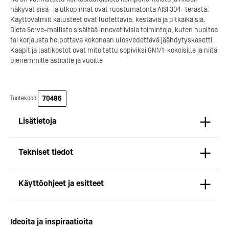
näkyvät sisä- ja ulkopinnat ovat ruostumatonta AISI 304 -terästä.
Käyttövalmiit kalusteet ovat luotettavia, kestäviä ja pitkäikäisiä.
Dieta Serve-mallisto sisältää innovatiivisia toimintoja, kuten huoltoa
tai korjausta helpottava kokonaan ulosvedettävä jäähdytyskasetti.
Kaapit ja laatikostot ovat mitoitettu sopiviksi GN1/1-kokoisille ja niitä
pienemmille astioille ja vuoille
Päämitat: 1260 x 650 x 600 mm
Sähköliitäntä: 230/50/1 0,275 kW
70486
Tuotekoodi
Kapasiteetti:
Kotipizza on vuonna 1987
4 kpl GN 1/1-150 mitoitettu vetolaatikko
perustettu yritys, jolla on yli
Lisätietoja
Rst-työtaso, sileä.
300 ravintolaa eri puolella
Suomea. Dieta on tehnyt
Michelin-tähdet jaettii
Rst-vetolaatikosto
Kotipizzan kanssa pitkään
maanantaina 27.5. Helsing
Tekniset tiedot
yhteistyötä, ja olemme
Suomeen saatiin kaksi uu
Dieta Serve -linjastolaitteet koostuvat moduleista,joten
toimineet yhteistyökumppanina
yhden tähden ravintolaa
rst-alayksiköiden (tuotekohtaisesti kaappeja
Mitat
jo useiden kymmenten
kaikki aiemmin tähten
tai vetolaatikoita) järjestys on muunneltavissa.
Pituus (mm): 1260
Käyttöohjeet ja esitteet
ravintoloiden suunnittelussa,
ansainneet ravintolat säily
Kalusteet on valmistettu korkealaatuisista
Syvyys (mm): 650
toteutuksessa ja ylläpidossa.
tähtensä.
komponenteista
Korkeus (mm): 600
Käyttöohje
Paino (kg): 130
Kotipizza Group
Logomo
ja niiden näkyvät sisä- ja ulkopinnat sekä
Ideoita ja inspiraatioita
Liitännät