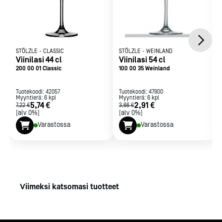
STÖLZLE
-
CLASSIC
STÖLZLE
-
WEINLAND
Viinilasi 44 cl
Viinilasi 54 cl
200 00 01 Classic
100 00 35 Weinland
Tuotekoodi:
42057
Tuotekoodi:
47900
Myyntierä:
6
kpl
Myyntierä:
6
kpl
5,74 €
2,91 €
7,22 €
3,66 €
[alv 0%]
[alv 0%]
Varastossa
Varastossa
Viimeksi katsomasi tuotteet