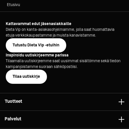
Etusivu
Kattavammat edut jäsenasiakkaille
Dieta Vip on kanta-asiakasohjelmamme, jolla saat huomattavia
etuja verkkokaupastamme ja muista kanavistamme.
Tutustu Dieta Vip -etuihin
Inspiroidu uutiskirjeemme parissa
Tilaamalla uutiskirjeemme saat uusimmat sisältömme sekä tiedon
kampanjoistamme suoraan sähköpostiisi.
Tilaa uutiskirje
Tuotteet
Astiat
Palvelut
Laitteet