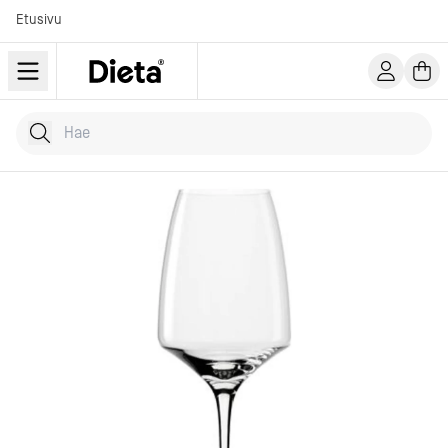
Etusivu
Hae tuotteita
Kirjoita hakusana...