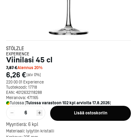
STÖLZLE
EXPERIENCE
Viinilasi 45 cl
7,87 €
Alennus
20
%
6,26 €
[
alv 0%
]
220 00 01 Experience
Tuotekoodi:
17718
EAN:
4012632118288
Meiranova:
471165
Tulossa
[
Tulossa varastoon
102
kpl arviolta
17.8.2026
]
6
Lisää ostoskoriin
Myyntierä:
6
kpl
Kotipizza on vuonna 1987
Materiaali: lyijytön kristalli
perustettu yritys, jolla on yli