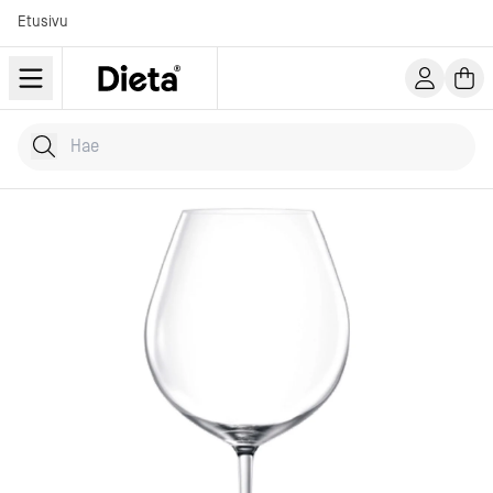
Etusivu
Hae tuotteita
Kirjoita hakusana...