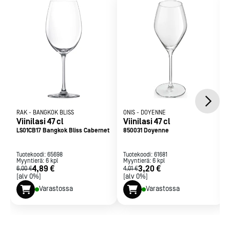
RAK
-
BANGKOK BLISS
ONIS
-
DOYENNE
Viinilasi 47 cl
Viinilasi 47 cl
LS01CB17 Bangkok Bliss Cabernet
850031 Doyenne
Tuotekoodi:
65698
Tuotekoodi:
61681
Myyntierä:
6
kpl
Myyntierä:
6
kpl
4,89 €
3,20 €
6,00 €
4,01 €
[alv 0%]
[alv 0%]
Varastossa
Varastossa