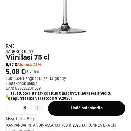
RAK
BANGKOK BLISS
Viinilasi 75 cl
6,57 €
Alennus
23
%
5,08 €
[
alv 0%
]
LS01BG26 Bangkok Bliss Burgundy
Tuotekoodi:
65697
EAN:
8850222011559
Tilaustuote
[
Tilattavissa
kun tilaat nyt, tilauksesi arvioitu
saapumisaika varastoon
9.9.2026
]
6
Lisää ostoskoriin
Myyntierä:
6
kpl
KAMPANJAHINTA VOIMASSA 18.11-30.11.2025 TAI KUNNES ERÄ ON