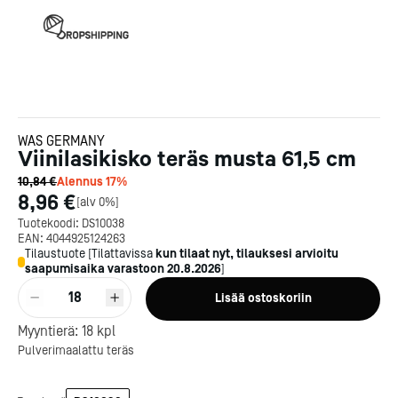
WAS GERMANY
Viinilasikisko teräs musta 61,5 cm
10,84 €
Alennus
17
%
8,96 €
[
alv 0%
]
Tuotekoodi:
DS10038
EAN:
4044925124263
Tilaustuote
[
Tilattavissa
kun tilaat nyt, tilauksesi arvioitu
saapumisaika varastoon
20.8.2026
]
18
Lisää ostoskoriin
Myyntierä:
18
kpl
Pulverimaalattu teräs
Kotipizza on vuonna 1987
perustettu yritys, jolla on yli
300 ravintolaa eri puolella