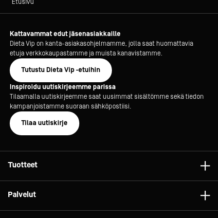
Etusivu
Kattavammat edut jäsenasiakkaille
Dieta Vip on kanta-asiakasohjelmamme, jolla saat huomattavia
etuja verkkokaupastamme ja muista kanavistamme.
Tutustu Dieta Vip -etuihin
Inspiroidu uutiskirjeemme parissa
Tilaamalla uutiskirjeemme saat uusimmat sisältömme sekä tiedon
kampanjoistamme suoraan sähköpostiisi.
Tilaa uutiskirje
Tuotteet
Astiat
Palvelut
Laitteet