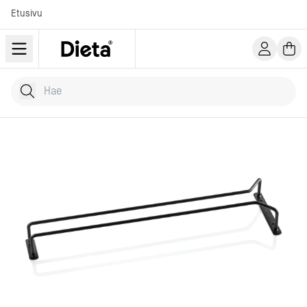
Etusivu
Hae tuotteita
Kirjoita hakusana...