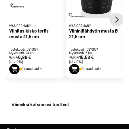
WAS GERMANY
WAS GERMANY
Viinilasikisko teräs
Viininjäähdytin musta Ø
musta 41,5 cm
21,5 cm
Tuotekoodi:
DS10037
Tuotekoodi:
DS10064
Myyntierä:
24
kpl
Myyntierä:
6
kpl
6,86 €
15,53 €
8,30 €
18,80 €
[alv 0%]
[alv 0%]
Tilaustuote
Tilaustuote
Viimeksi katsomasi tuotteet