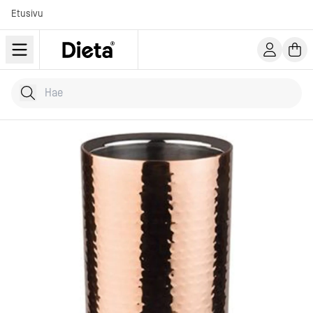
Etusivu
Hae tuotteita
Kirjoita hakusana...