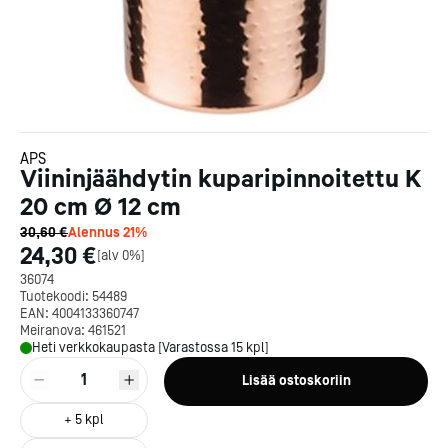
APS
Viininjäähdytin kuparipinnoitettu K
20 cm Ø 12 cm
30,60 €
Alennus
21
%
24,30 €
[
alv 0%
]
36074
Tuotekoodi:
54489
EAN:
4004133360747
Meiranova:
461521
Heti verkkokaupasta [Varastossa 15 kpl]
1
Lisää ostoskoriin
+
5
kpl