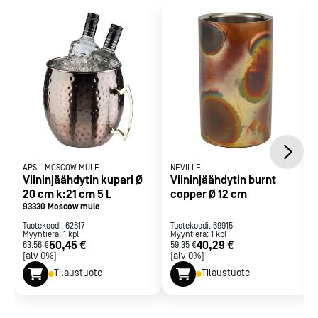
0,5 litran pullolle
APS
-
MOSCOW MULE
NEVILLE
Viininjäähdytin kupari Ø
Viininjäähdytin burnt
20 cm k:21 cm 5 L
copper Ø 12 cm
93330 Moscow mule
Tuotekoodi:
62617
Tuotekoodi:
69915
Myyntierä:
1
kpl
Myyntierä:
1
kpl
50,45 €
40,29 €
63,56 €
59,35 €
[alv 0%]
[alv 0%]
Tilaustuote
Tilaustuote