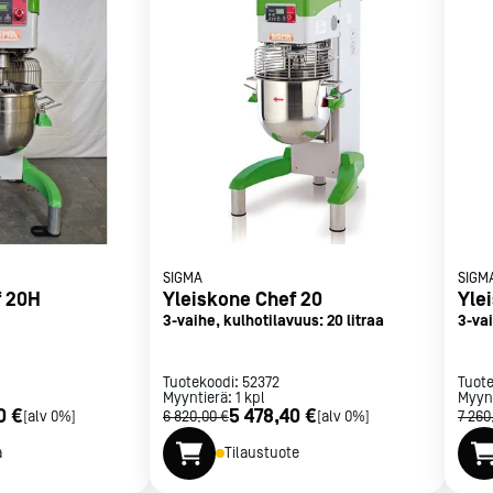
met
t
rje
Liity Vip-asiakkaaksi
SIGMA
SIGM
f 20H
Yleiskone Chef 20
Yle
3-vaihe, kulhotilavuus: 20 litraa
3-vai
Tuotekoodi:
52372
Tuot
Myyntierä:
1
kpl
Myyn
0 €
5 478,40 €
[alv 0%]
6 820,00 €
[alv 0%]
7 260
a
Tilaustuote