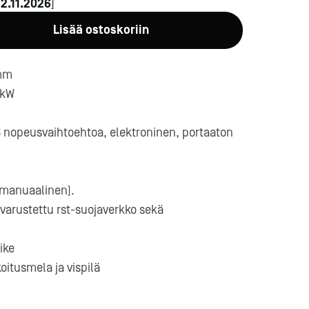
n
2.11.2026
]
Lisää ostoskoriin
 mm
 kW
6 nopeusvaihtoehtoa, elektroninen, portaaton
a-
(manuaalinen).
 varustettu rst-suojaverkko sekä
ike
oitusmela ja vispilä