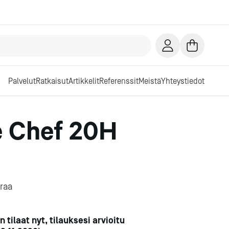
Palvelut
Ratkaisut
Artikkelit
Referenssit
Meistä
Yhteystiedot
e Chef 20H
traa
n tilaat nyt, tilauksesi arvioitu