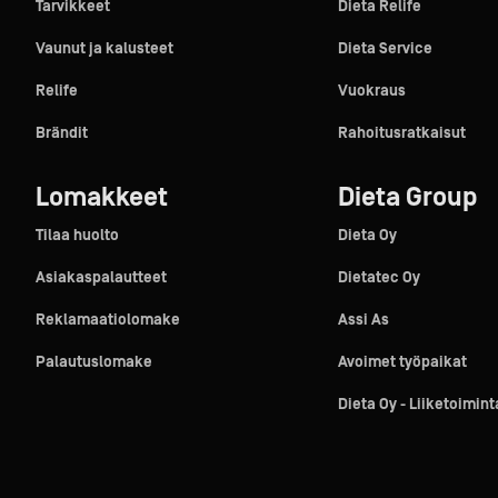
Tarvikkeet
Dieta Relife
Vaunut ja kalusteet
Dieta Service
Relife
Vuokraus
Brändit
Rahoitusratkaisut
Lomakkeet
Dieta Group
Tilaa huolto
Dieta Oy
Asiakaspalautteet
Dietatec Oy
Reklamaatiolomake
Assi As
Palautuslomake
Avoimet työpaikat
Dieta Oy - Liiketoimin