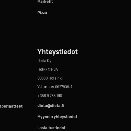
Marketit
Pizza
Yhteystiedot
Dieta Oy
Holkkitie 8A
00880 Helsinki
Y-tunnus 0927839-1
+358 9 755 190
dieta@dieta.fi
taperiaatteet
Myynnin yhteystiedot
Laskutustiedot