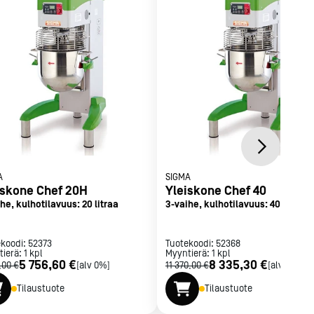
A
SIGMA
iskone Chef 20H
Yleiskone Chef 40
he, kulhotilavuus: 20 litraa
3-vaihe, kulhotilavuus: 40 litraa
ekoodi:
52373
Tuotekoodi:
52368
tierä:
1
kpl
Myyntierä:
1
kpl
5 756,60 €
8 335,30 €
,00 €
[alv 0%]
11 370,00 €
[alv 0%]
Tilaustuote
Tilaustuote