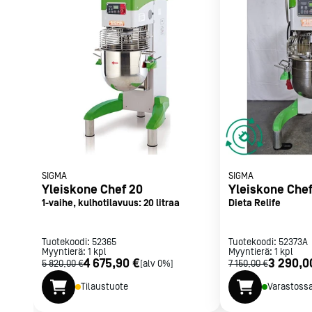
Parilat ja
rasvakeitti
Rasvakeittime
Parilat
Kierrätys
Kaikki
laitteet
Tilaa uutiski
SIGMA
SIGMA
Yleiskone Chef 20
Yleiskone Che
1-vaihe, kulhotilavuus: 20 litraa
Dieta Relife
Tuotekoodi:
52365
Tuotekoodi:
52373A
Myyntierä:
1
kpl
Myyntierä:
1
kpl
4 675,90 €
3 290,0
5 820,00 €
[alv 0%]
7 150,00 €
Tilaustuote
Varastoss